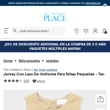
ENVÍO GRATIS EN PEDIDOS DE $30 O MÁS
ENVÍO A TIENDA Y AHORRA* 10%
VER DETALLES
El siguiente campo de búsqueda filtra las búsquedas
¿Qué
0
estás
buscando?
¡20% DE DESCUENTO ADICIONAL EN LA COMPRA DE 3 O MÁS
PAQUETES MÚLTIPLES AHORA!
>
>
Home
Niña pequeña
vestidos
The Children’s Place |
Ver Todo vestidos
Jersey Con Lazo De Uniforme Para Niñas Pequeñas - Tan
275
|
4006