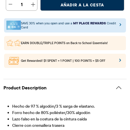
1
AÑADIR A LA CESTA
SAVE 30% when you open and use a
MY PLACE REWARDS
Credit
Card
EARN DOUBLE/TRIPLE POINTS
on Back to School Essentials!
Get Rewarded!
$1 SPENT = 1 POINT | 100 POINTS = $5 OFF
Product Description
Hecho de 97 % algodón/3 % sarga de elastano.
Forro hecho de 80% poliéster/30% algodón
Lazo falso en la costura de la cintura caída
Cierre con cremallera trasera