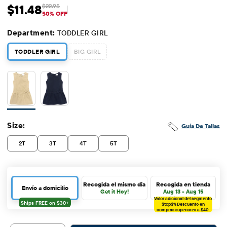
$11.48
$22.95
Precio de venta: $11.48
Precio original: $22.95
50% OFF
Department:
TODDLER GIRL
TODDLER GIRL
BIG GIRL
Size:
Guía De Tallas
2T
3T
4T
5T
Recogida el mismo día
Recogida en tienda
Envío a domicilio
Get it Hoy!
Aug 13 - Aug 15
Valor adicional del segmento
$tcp$%
Descuento en
compras superiores a $40.