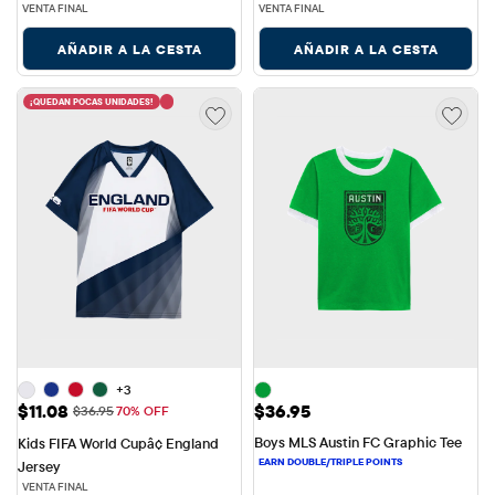
VENTA FINAL
VENTA FINAL
AÑADIR A LA CESTA
AÑADIR A LA CESTA
¡QUEDAN POCAS UNIDADES!
+3
Precio de venta: $11.08
Precio: $36.95
$11.08
$36.95
Precio original: $36.95
$36.95
70% OFF
Boys MLS Austin FC Graphic Tee
Kids FIFA World Cupâ¢ England 
Jersey
VENTA FINAL