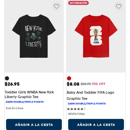
AUTORIZACIÓN
Precio: $26.95
Precio de venta: $8.08
$26.95
$8.08
Precio original: $26.95
$26.95
70% OFF
Toddler Girls WNBA New York 
Baby And Toddler FIFA Logo 
Liberty Graphic Tee
Graphic Tee
Solo En Línea
1 reviews
1
VENTA FINAL
AÑADIR A LA CESTA
AÑADIR A LA CESTA