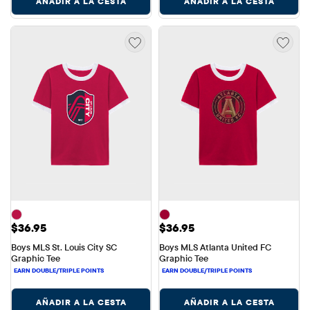
AÑADIR A LA CESTA
AÑADIR A LA CESTA
Precio: $36.95
Precio: $36.95
$36.95
$36.95
Boys MLS St. Louis City SC 
Boys MLS Atlanta United FC 
Graphic Tee
Graphic Tee
AÑADIR A LA CESTA
AÑADIR A LA CESTA