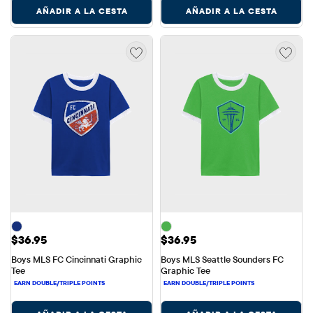
AÑADIR A LA CESTA
AÑADIR A LA CESTA
Precio: $36.95
Precio: $36.95
$36.95
$36.95
Boys MLS FC Cincinnati Graphic 
Boys MLS Seattle Sounders FC 
Tee
Graphic Tee