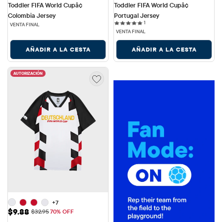
Toddler FIFA World Cupâ¢ 
Toddler FIFA World Cupâ¢ 
Colombia Jersey
Portugal Jersey
1 reviews
1
VENTA FINAL
VENTA FINAL
AÑADIR A LA CESTA
AÑADIR A LA CESTA
AUTORIZACIÓN
+7
Precio de venta: $9.88
$9.88
Precio original: $32.95
$32.95
70% OFF