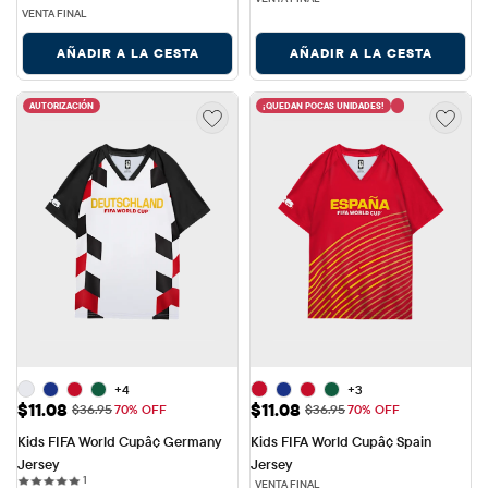
VENTA FINAL
AÑADIR A LA CESTA
AÑADIR A LA CESTA
AUTORIZACIÓN
¡QUEDAN POCAS UNIDADES!
+4
+3
Precio de venta: $11.08
Precio de venta: $11.08
$11.08
$11.08
Precio original: $36.95
Precio original: $36.95
$36.95
70% OFF
$36.95
70% OFF
Kids FIFA World Cupâ¢ Germany 
Kids FIFA World Cupâ¢ Spain 
Jersey
Jersey
1 reviews
1
VENTA FINAL