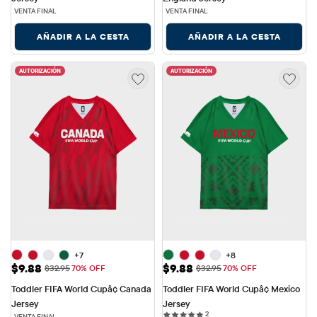
VENTA FINAL
VENTA FINAL
AÑADIR A LA CESTA
AÑADIR A LA CESTA
AUTORIZACIÓN
AUTORIZACIÓN
+7
+8
Precio de venta: $9.88
Precio de venta: $9.88
$9.88
$9.88
Precio original: $32.95
Precio original: $32.95
$32.95
70% OFF
$32.95
70% OFF
Toddler FIFA World Cupâ¢ Canada 
Toddler FIFA World Cupâ¢ Mexico 
Jersey
Jersey
2 reviews
2
VENTA FINAL