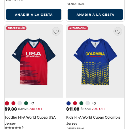
VENTA FINAL
AÑADIR A LA CESTA
AÑADIR A LA CESTA
AUTORIZACIÓN
AUTORIZACIÓN
+7
+3
Precio de venta: $9.88
Precio de venta: $11.08
$9.88
$11.08
Precio original: $32.95
Precio original: $36.95
$32.95
70% OFF
$36.95
70% OFF
Toddler FIFA World Cupâ¢ USA 
Kids FIFA World Cupâ¢ Colombia 
Jersey
Jersey
5 reviews
5
VENTA FINAL