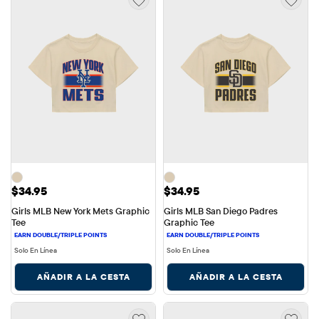
Precio: $34.95
Precio: $34.95
$34.95
$34.95
Girls MLB New York Mets Graphic 
Girls MLB San Diego Padres 
Tee
Graphic Tee
Solo En Línea
Solo En Línea
AÑADIR A LA CESTA
AÑADIR A LA CESTA