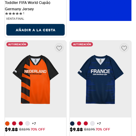
Toddler FIFA World Cupâ¢ 
Germany Jersey
1 reviews
1
VENTA FINAL
AÑADIR A LA CESTA
AUTORIZACIÓN
AUTORIZACIÓN
+7
+7
Precio de venta: $9.88
Precio de venta: $9.88
$9.88
$9.88
Precio original: $32.95
Precio original: $32.95
$32.95
70% OFF
$32.95
70% OFF