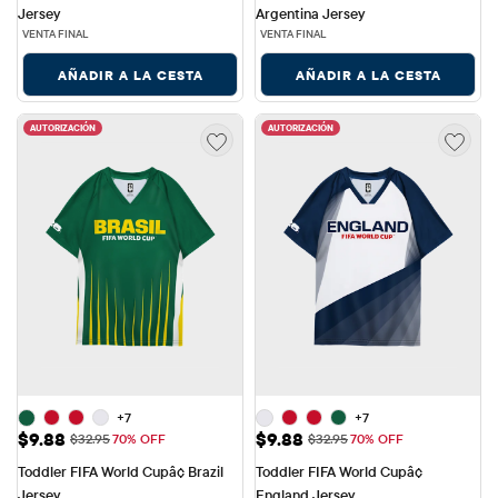
Jersey
Argentina Jersey
VENTA FINAL
VENTA FINAL
AÑADIR A LA CESTA
AÑADIR A LA CESTA
AUTORIZACIÓN
AUTORIZACIÓN
+7
+7
Precio de venta: $9.88
Precio de venta: $9.88
$9.88
$9.88
Precio original: $32.95
Precio original: $32.95
$32.95
70% OFF
$32.95
70% OFF
Toddler FIFA World Cupâ¢ Brazil 
Toddler FIFA World Cupâ¢ 
Jersey
England Jersey