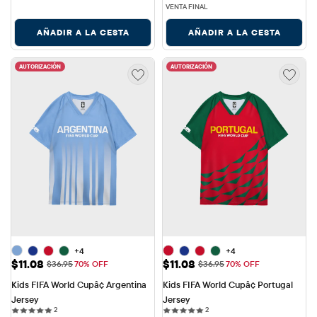
VENTA FINAL
AÑADIR A LA CESTA
AÑADIR A LA CESTA
AUTORIZACIÓN
AUTORIZACIÓN
+4
+4
Precio de venta: $11.08
Precio de venta: $11.08
$11.08
$11.08
Precio original: $36.95
Precio original: $36.95
$36.95
70% OFF
$36.95
70% OFF
Kids FIFA World Cupâ¢ Argentina 
Kids FIFA World Cupâ¢ Portugal 
Jersey
Jersey
2 reviews
2 reviews
2
2