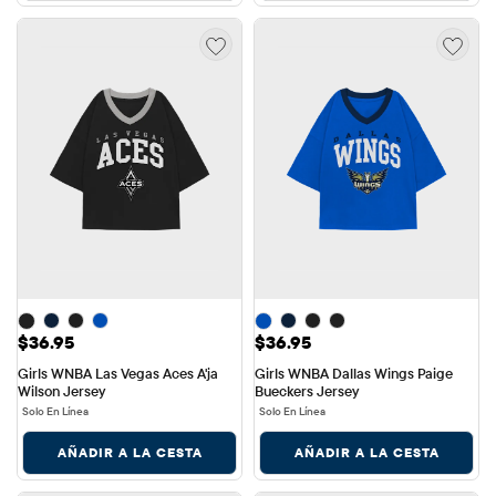
Precio: $36.95
Precio: $36.95
$36.95
$36.95
Girls WNBA Las Vegas Aces A'ja 
Girls WNBA Dallas Wings Paige 
Wilson Jersey
Bueckers Jersey
Solo En Línea
Solo En Línea
AÑADIR A LA CESTA
AÑADIR A LA CESTA