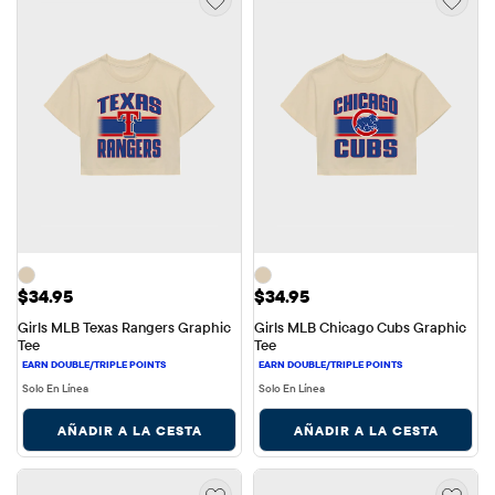
Precio: $34.95
Precio: $34.95
$34.95
$34.95
Girls MLB Texas Rangers Graphic 
Girls MLB Chicago Cubs Graphic 
Tee
Tee
Solo En Línea
Solo En Línea
AÑADIR A LA CESTA
AÑADIR A LA CESTA