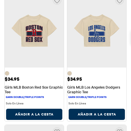
Precio: $34.95
Precio: $34.95
$34.95
$34.95
Girls MLB Boston Red Sox Graphic 
Girls MLB Los Angeles Dodgers 
Tee
Graphic Tee
Solo En Línea
Solo En Línea
AÑADIR A LA CESTA
AÑADIR A LA CESTA