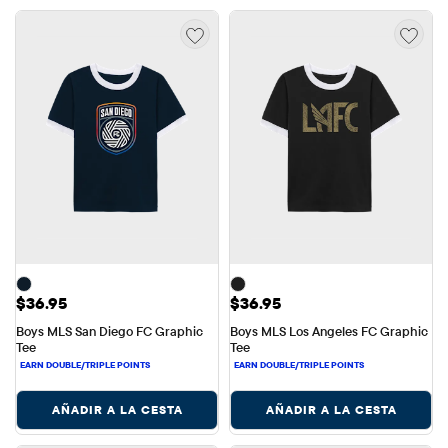
Precio: $36.95
Precio: $36.95
$36.95
$36.95
Boys MLS San Diego FC Graphic 
Boys MLS Los Angeles FC Graphic 
Tee
Tee
AÑADIR A LA CESTA
AÑADIR A LA CESTA