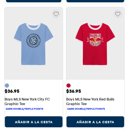
Precio: $36.95
Precio: $36.95
$36.95
$36.95
Boys MLS New York City FC 
Boys MLS New York Red Bulls 
Graphic Tee
Graphic Tee
AÑADIR A LA CESTA
AÑADIR A LA CESTA