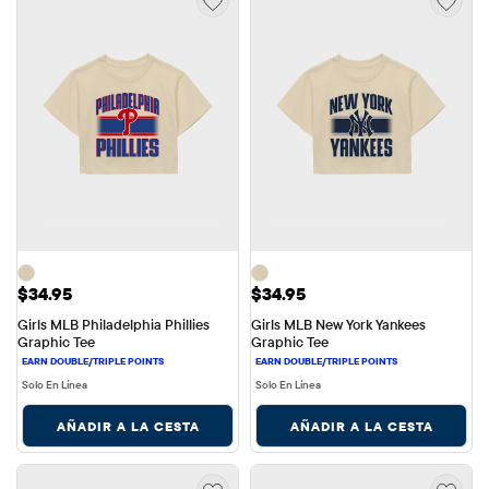
Precio: $34.95
Precio: $34.95
$34.95
$34.95
Girls MLB Philadelphia Phillies 
Girls MLB New York Yankees 
Graphic Tee
Graphic Tee
Solo En Línea
Solo En Línea
AÑADIR A LA CESTA
AÑADIR A LA CESTA