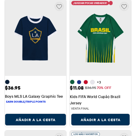
¡QUEDAN POCAS UNIDADES!
+3
Precio: $36.95
Precio de venta: $11.08
$36.95
$11.08
Precio original: $36.95
$36.95
70% OFF
Boys MLS LA Galaxy Graphic Tee
Kids FIFA World Cupâ¢ Brazil 
Jersey
VENTA FINAL
AÑADIR A LA CESTA
AÑADIR A LA CESTA
LOS MÁS FAVORITOS