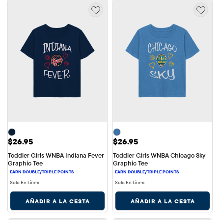
Precio: $26.95
Precio: $26.95
$26.95
$26.95
Toddler Girls WNBA Indiana Fever 
Toddler Girls WNBA Chicago Sky 
Graphic Tee
Graphic Tee
Solo En Línea
Solo En Línea
AÑADIR A LA CESTA
AÑADIR A LA CESTA