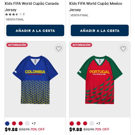
Kids FIFA World Cupâ¢ Canada 
Kids FIFA World Cupâ¢ Mexico 
Jersey
Jersey
2 reviews
2
VENTA FINAL
VENTA FINAL
AÑADIR A LA CESTA
AÑADIR A LA CESTA
AUTORIZACIÓN
AUTORIZACIÓN
+7
+7
Precio de venta: $9.88
Precio de venta: $9.88
$9.88
$9.88
Precio original: $32.95
Precio original: $32.95
$32.95
70% OFF
$32.95
70% OFF