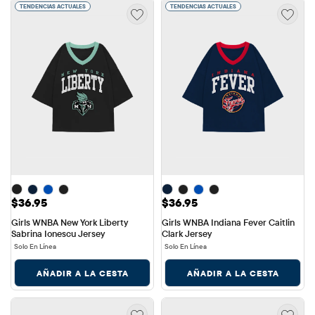
TENDENCIAS ACTUALES
TENDENCIAS ACTUALES
Precio: $36.95
Precio: $36.95
$36.95
$36.95
Girls WNBA New York Liberty 
Girls WNBA Indiana Fever Caitlin 
Sabrina Ionescu Jersey
Clark Jersey
Solo En Línea
Solo En Línea
AÑADIR A LA CESTA
AÑADIR A LA CESTA