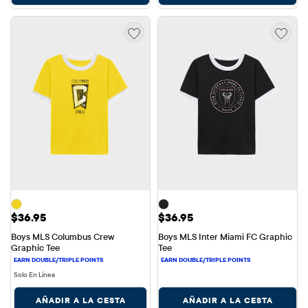
Precio: $36.95
Precio: $36.95
$36.95
$36.95
Boys MLS Columbus Crew 
Boys MLS Inter Miami FC Graphic 
Graphic Tee
Tee
Solo En Línea
AÑADIR A LA CESTA
AÑADIR A LA CESTA