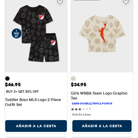
Precio: $46.95
Precio: $34.95
$46.95
$34.95
BUY 3+ GET 20% OFF
Girls WNBA Team Logo Graphic 
Tee
Toddler Boys MLS Logo 2-Piece 
Outfit Set
1 reviews
1
Solo En Línea
AÑADIR A LA CESTA
AÑADIR A LA CESTA