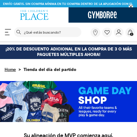
ENVÍO GRATIS. SIN COMPRA MÍNIMA EN TU COMPRA DENTRO DE LA APLICACIÓN CON EL
CÓDIGO
FREESHIP
DESCARGAR AHORA
El siguiente campo de búsqueda filtra las búsquedas
¿Qué
0
estás
buscando?
¡20% DE DESCUENTO ADICIONAL EN LA COMPRA DE 3 O MÁS
PAQUETES MÚLTIPLES AHORA!
>
Home
Tienda del día del partido
Su alineación de MVP comienza aquí.