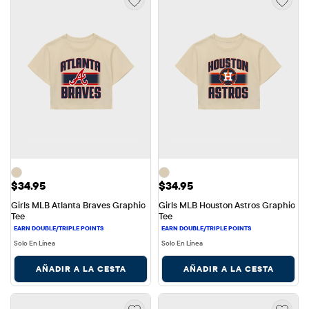
Precio: $34.95
Precio: $34.95
$34.95
$34.95
Girls MLB Atlanta Braves Graphic 
Girls MLB Houston Astros Graphic 
Tee
Tee
Solo En Línea
Solo En Línea
AÑADIR A LA CESTA
AÑADIR A LA CESTA