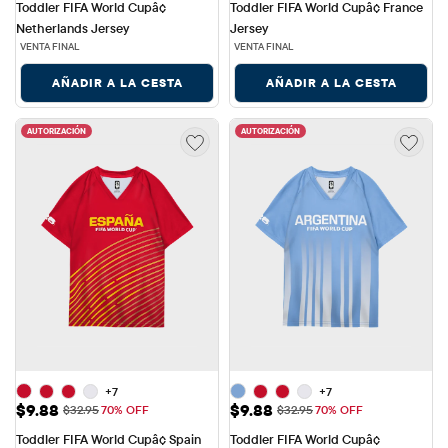
Toddler FIFA World Cupâ¢ 
Toddler FIFA World Cupâ¢ France 
Netherlands Jersey
Jersey
VENTA FINAL
VENTA FINAL
AÑADIR A LA CESTA
AÑADIR A LA CESTA
AUTORIZACIÓN
AUTORIZACIÓN
+7
+7
Precio de venta: $9.88
Precio de venta: $9.88
$9.88
$9.88
Precio original: $32.95
Precio original: $32.95
$32.95
70% OFF
$32.95
70% OFF
Toddler FIFA World Cupâ¢ Spain 
Toddler FIFA World Cupâ¢ 