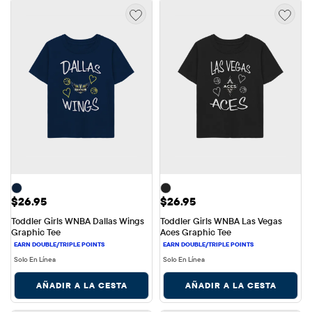
Precio: $26.95
Precio: $26.95
$26.95
$26.95
Toddler Girls WNBA Dallas Wings 
Toddler Girls WNBA Las Vegas 
Graphic Tee
Aces Graphic Tee
Solo En Línea
Solo En Línea
AÑADIR A LA CESTA
AÑADIR A LA CESTA