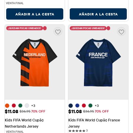
VENTA FINAL
AÑADIR A LA CESTA
AÑADIR A LA CESTA
¡QUEDAN POCAS UNIDADES!
¡QUEDAN POCAS UNIDADES!
+3
+3
Precio de venta: $11.08
Precio de venta: $11.08
$11.08
$11.08
Precio original: $36.95
Precio original: $36.95
$36.95
70% OFF
$36.95
70% OFF
Kids FIFA World Cupâ¢ 
Kids FIFA World Cupâ¢ France 
Netherlands Jersey
Jersey
3 reviews
3
VENTA FINAL