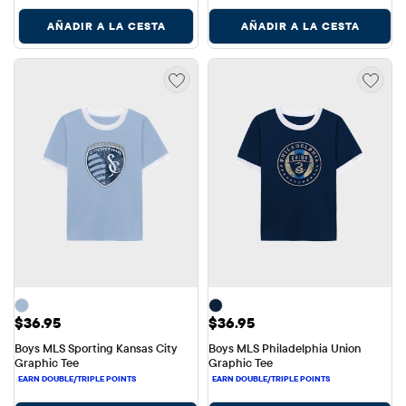
AÑADIR A LA CESTA
AÑADIR A LA CESTA
Precio: $36.95
Precio: $36.95
$36.95
$36.95
Boys MLS Sporting Kansas City 
Boys MLS Philadelphia Union 
Graphic Tee
Graphic Tee