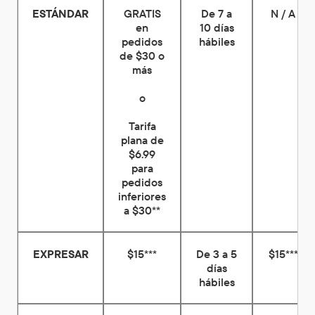
ESTÁNDAR
GRATIS
De 7 a
N / A
en
10 días
pedidos
hábiles
de $30 o
más
o
Tarifa
plana de
$6.99
para
pedidos
inferiores
a $30**
EXPRESAR
$15***
De 3 a 5
$15***
días
hábiles