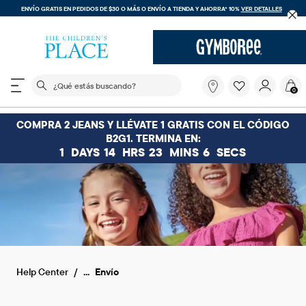
ENVÍO GRATIS EN PEDIDOS DE $30 O MÁS O
ENVÍO A TIENDA Y AHORRA* 10%
VER DETALLES
El siguiente campo de búsqueda filtra las búsquedas
¿Qué
0
estás
buscando?
COMPRA 2 JEANS Y LLÉVATE 1 GRATIS CON EL CÓDIGO
B2G1. TERMINA EN:
1
DAYS
14
HRS
23
MINS
6
SECS
...
Help Center
Envío