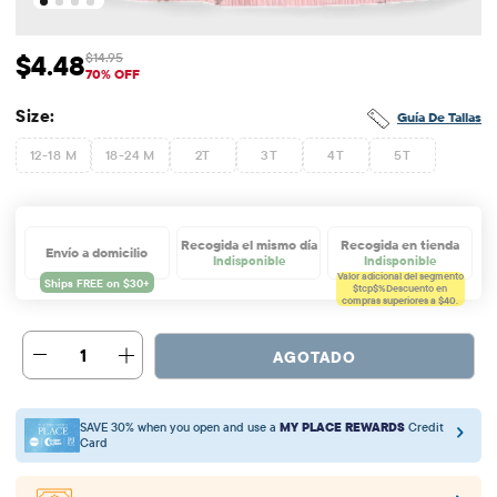
$4.48
$14.95
Precio de venta: $4.48
Precio original: $14.95
70% OFF
Size:
Guía De Tallas
12-18 M
18-24 M
2T
3T
4T
5T
Recogida el mismo día
Recogida en tienda
Envío a domicilio
Indisponible
Indisponible
Valor adicional del segmento
$tcp$%
Descuento en
compras superiores a $40.
1
AGOTADO
SAVE 30% when you open and use a
MY PLACE REWARDS
Credit
Card