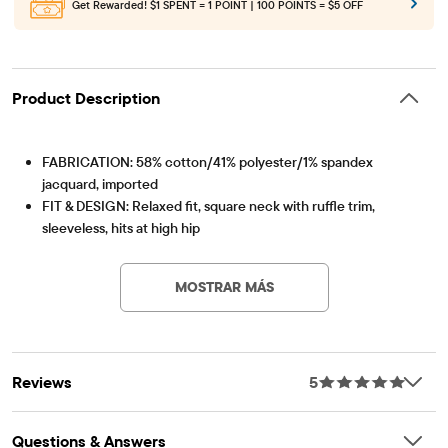
Get Rewarded!
$1 SPENT = 1 POINT | 100 POINTS = $5 OFF
Product Description
FABRICATION: 58% cotton/41% polyester/1% spandex
jacquard, imported
FIT & DESIGN: Relaxed fit, square neck with ruffle trim,
sleeveless, hits at high hip
Artículo #: 3060472_33LF
FEATURES: Soft hand feel, fabric finished for added softness
& to reduce shrinkage
MOSTRAR MÁS
Reviews
5
Questions & Answers