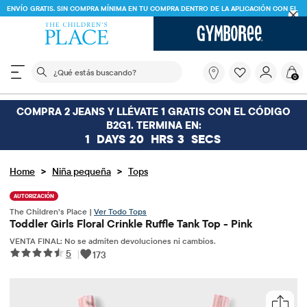
ENVÍO GRATIS. SIN COMPRA MÍNIMA EN TU COMPRA DENTRO DE LA APLICACIÓN CON EL
CÓDIGO
FREESHIP
DESCARGAR AHORA
El siguiente campo de búsqueda filtra las búsquedas
¿Qué
0
estás
buscando?
COMPRA 2 JEANS Y LLÉVATE 1 GRATIS CON EL CÓDIGO
B2G1. TERMINA EN:
1
DAYS
20
HRS
2
SECS
>
>
Home
Niña pequeña
Tops
AUTORIZACIÓN
The Children’s Place |
Ver Todo Tops
Toddler Girls Floral Crinkle Ruffle Tank Top - Pink
VENTA FINAL: No se admiten devoluciones ni cambios.
5
|
173