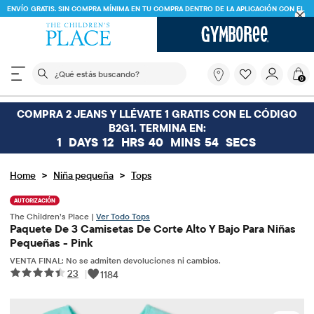
ENVÍO GRATIS. SIN COMPRA MÍNIMA EN TU COMPRA DENTRO DE LA APLICACIÓN CON EL
CÓDIGO
FREESHIP
DESCARGAR AHORA
El siguiente campo de búsqueda filtra las búsquedas
¿Qué
0
estás
buscando?
COMPRA 2 JEANS Y LLÉVATE 1 GRATIS CON EL CÓDIGO
B2G1. TERMINA EN:
1
DAYS
12
HRS
40
MINS
54
SECS
>
>
Home
Niña pequeña
Tops
AUTORIZACIÓN
The Children’s Place |
Ver Todo Tops
Paquete De 3 Camisetas De Corte Alto Y Bajo Para Niñas
Pequeñas - Pink
VENTA FINAL: No se admiten devoluciones ni cambios.
23
|
1184