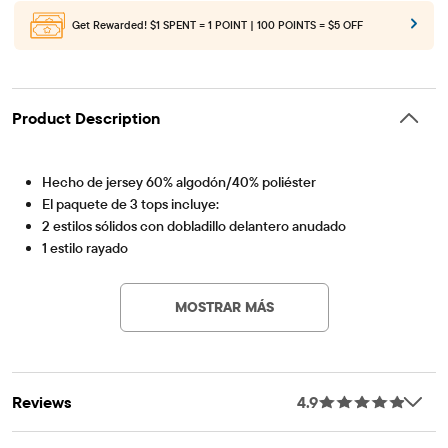
Get Rewarded!
$1 SPENT = 1 POINT | 100 POINTS = $5 OFF
Product Description
Hecho de jersey 60% algodón/40% poliéster
El paquete de 3 tops incluye:
2 estilos sólidos con dobladillo delantero anudado
1 estilo rayado
Artículo #: 3026803_32TI
Cuello redondo
dobladillo alto y bajo
MOSTRAR MÁS
Importado
Reviews
4.9