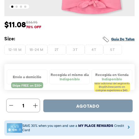
$11.08
$36.95
Precio de venta: $11.08
Precio original: $36.95
70% OFF
Size:
Guía De Tallas
12-18 M
18-24 M
2T
3T
4T
5T
Recogida el mismo día
Recogida en tienda
Envío a domicilio
Indisponible
Indisponible
Valor adicional del segmento
$tcp$%
Descuento en
compras superiores a $40.
1
AGOTADO
SAVE 30% when you open and use a
MY PLACE REWARDS
Credit
Card