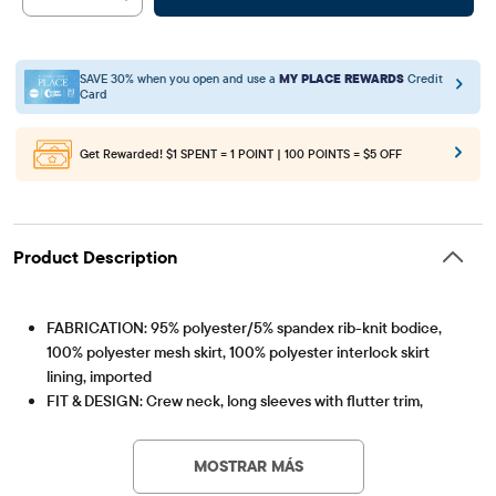
SAVE 30% when you open and use a
MY PLACE REWARDS
Credit
Card
Get Rewarded!
$1 SPENT = 1 POINT | 100 POINTS = $5 OFF
Product Description
FABRICATION: 95% polyester/5% spandex rib-knit bodice,
100% polyester mesh skirt, 100% polyester interlock skirt
lining, imported
FIT & DESIGN: Crew neck, long sleeves with flutter trim,
Artículo #: 3050010_32I8
above-knee length
CLOSURE: Pullover style with glitter waistband
MOSTRAR MÁS
FEATURES: Foil glitter skirt