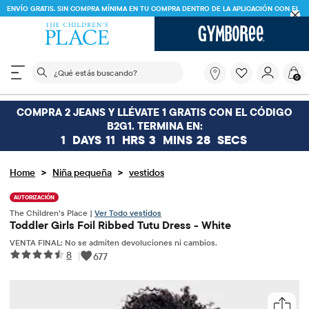
ENVÍO GRATIS. SIN COMPRA MÍNIMA EN TU COMPRA DENTRO DE LA APLICACIÓN CON EL
CÓDIGO
FREESHIP
DESCARGAR AHORA
El siguiente campo de búsqueda filtra las búsquedas
¿Qué
0
estás
buscando?
COMPRA 2 JEANS Y LLÉVATE 1 GRATIS CON EL CÓDIGO
B2G1. TERMINA EN:
1
DAYS
11
HRS
3
MINS
28
SECS
>
>
Home
Niña pequeña
vestidos
AUTORIZACIÓN
The Children’s Place |
Ver Todo vestidos
Toddler Girls Foil Ribbed Tutu Dress - White
VENTA FINAL: No se admiten devoluciones ni cambios.
8
|
677