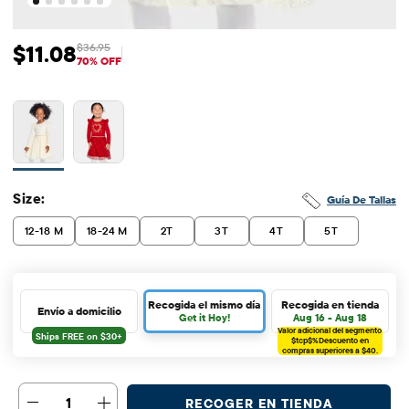
$11.08
$36.95
Precio de venta: $11.08
Precio original: $36.95
70% OFF
Size:
Guía De Tallas
12-18 M
18-24 M
2T
3T
4T
5T
Recogida el mismo día
Recogida en tienda
Envío a domicilio
Get it Hoy!
Aug 16 - Aug 18
Valor adicional del segmento
$tcp$%
Descuento en
compras superiores a $40.
1
RECOGER EN TIENDA