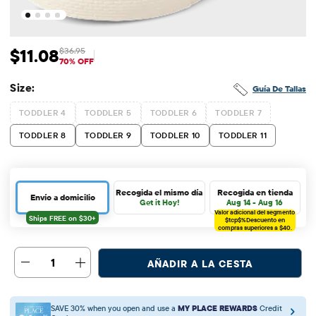
$11.08
$36.95
Precio de venta: $11.08
Precio original: $36.95
70% OFF
Size:
Guía De Tallas
TODDLER 4
TODDLER 5
TODDLER 6
TODDLER 7
TODDLER 8
TODDLER 9
TODDLER 10
TODDLER 11
Recogida el mismo día
Recogida en tienda
Envío a domicilio
Get it Hoy!
Aug 14 - Aug 16
Valor adicional del segmento
$tcp$%
Descuento en
compras superiores a $40.
1
AÑADIR A LA CESTA
SAVE 30% when you open and use a
MY PLACE REWARDS
Credit