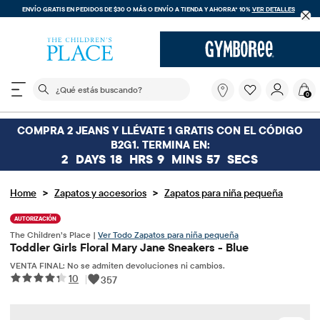
ENVÍO GRATIS EN PEDIDOS DE $30 O MÁS O
ENVÍO A TIENDA Y AHORRA* 10%
VER DETALLES
El siguiente campo de búsqueda filtra las búsquedas
¿Qué
0
estás
buscando?
COMPRA 2 JEANS Y LLÉVATE 1 GRATIS CON EL CÓDIGO
B2G1. TERMINA EN:
2
DAYS
18
HRS
9
MINS
57
SECS
>
>
Home
Zapatos y accesorios
Zapatos para niña pequeña
AUTORIZACIÓN
The Children’s Place |
Ver Todo Zapatos para niña pequeña
Toddler Girls Floral Mary Jane Sneakers - Blue
VENTA FINAL: No se admiten devoluciones ni cambios.
10
|
357