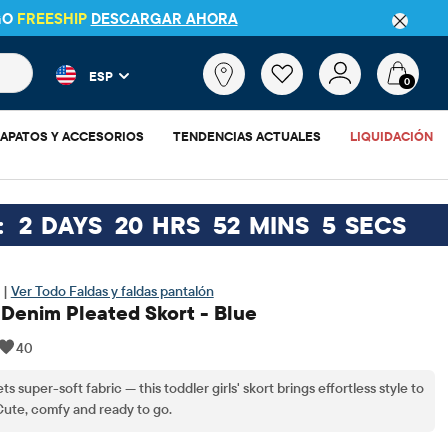
GO
FREESHIP
DESCARGAR AHORA
 más populares y los resultados de productos a medida que escr
¿Qué
ESP
estás
0
buscando?
APATOS Y ACCESORIOS
TENDENCIAS ACTUALES
LIQUIDACIÓN
:
2
DAYS
20
HRS
52
MINS
4
SECS
 |
Ver Todo Faldas y faldas pantalón
 Denim Pleated Skort - Blue
40
 super-soft fabric — this toddler girls' skort brings effortless style to
Cute, comfy and ready to go.