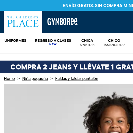
ENVÍO GRATIS. SIN COMPRA MÍ
UNIFORMES
REGRESO A CLASES
CHICA
CHICO
Sizes 4-18
TAMAÑOS 4-18
COMPRA 2 JEANS Y LLÉVATE 1 GRAT
>
>
Home
Niña pequeña
Faldas y faldas pantalón