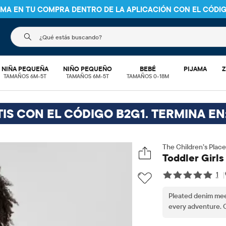
NIMA EN TU COMPRA DENTRO DE LA APLICACIÓN CON EL CÓDI
El siguiente campo de búsqueda filtra las búsquedas
NIÑA PEQUEÑA
NIÑO PEQUEÑO
BEBÉ
PIJAMA
Z
TAMAÑOS 6M-5T
TAMAÑOS 6M-5T
TAMAÑOS 0-18M
IS CON EL CÓDIGO B2G1. TERMINA EN
The Children’s Place
Toddler Girls
1
|
Pleated denim meets
every adventure. 