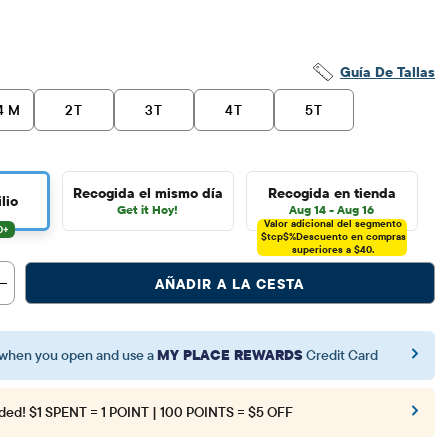
29.95
Guía De Tallas
4 M
2T
3T
4T
5T
Recogida el mismo día
Recogida en tienda
lio
Get it Hoy!
Aug 14 - Aug 16
Valor adicional del segmento
$tcp$%
Descuento en compras
superiores a $40.
AÑADIR A LA CESTA
when you open and use a
MY PLACE REWARDS
Credit Card
ded!
$1 SPENT = 1 POINT | 100 POINTS = $5 OFF