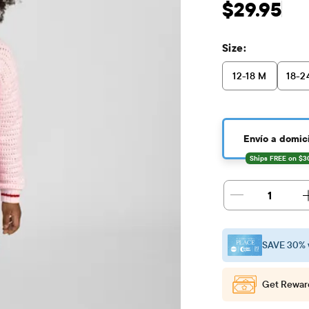
Precio original: $
$29.95
Size:
12-18 M
18-2
Envío a domici
1
SAVE 30% 
Get Rewar