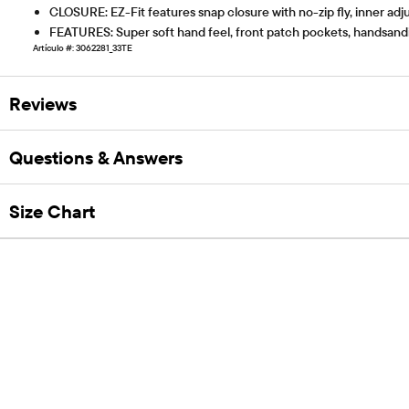
CLOSURE: EZ-Fit features snap closure with no-zip fly, inner adj
FEATURES: Super soft hand feel, front patch pockets, handsandin
Artículo #: 3062281_33TE
Reviews
Questions & Answers
Size Chart