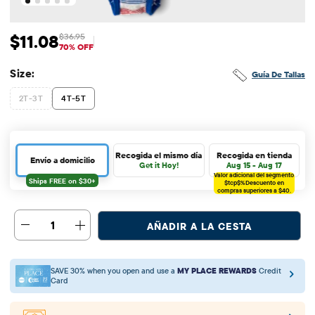
$11.08
$36.95
Precio de venta: $11.08
Precio original: $36.95
70% OFF
Size:
Guía De Tallas
2T-3T
4T-5T
Recogida el mismo día
Recogida en tienda
Envío a domicilio
Get it Hoy!
Aug 15 - Aug 17
Valor adicional del segmento
$tcp$%
Descuento en
compras superiores a $40.
1
AÑADIR A LA CESTA
SAVE 30% when you open and use a
MY PLACE REWARDS
Credit
Card