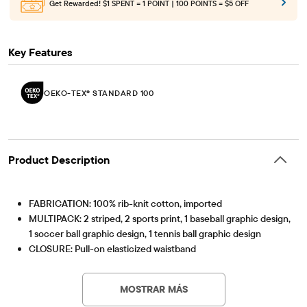
Get Rewarded!
$1 SPENT = 1 POINT | 100 POINTS = $5 OFF
Key Features
OEKO-TEX® STANDARD 100
Product Description
FABRICATION: 100% rib-knit cotton, imported
MULTIPACK: 2 striped, 2 sports print, 1 baseball graphic design,
1 soccer ball graphic design, 1 tennis ball graphic design
CLOSURE: Pull-on elasticized waistband
FEATURES: Functional fly, tagless label
OEKO-TEX® STANDARD 100
This product was independently tested for harmful
OEKO-TEXÂ® STANDARD 100 Certified
substances according to the strict global criteria of
MOSTRAR MÁS
OEKO-TEXÂ® Certification Number: 25.HUS.56093
OEKO-TEX® STANDARD 100 |
www.oeko-