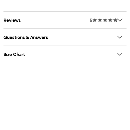
HOHENSTEIN
tex.com/standard100
Artículo #: 3059136_BQ
Reviews
5
Questions & Answers
Size Chart