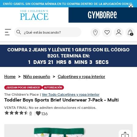
ENVÍO GRATIS. SIN COMPRA MÍNIMA EN TU COMPRA DENTRO DE LA APLICACIÓN CON EL
CÓDIGO
FREESHIP
DESCARGAR AHORA
El siguiente campo de búsqueda filtra las búsquedas
¿Qué
0
estás
buscando?
COMPRA 2 JEANS Y LLÉVATE 1 GRATIS CON EL CÓDIGO
B2G1. TERMINA EN:
1
DAYS
21
HRS
8
MINS
3
SECS
>
>
Home
Niño pequeño
Calcetines y ropa interior
¡QUEDAN POCAS UNIDADES!
AUTORIZACIÓN
The Children’s Place |
Ver Todo Calcetines y ropa interior
Toddler Boys Sports Brief Underwear 7-Pack - Multi
VENTA FINAL: No se admiten devoluciones ni cambios.
8
|
136