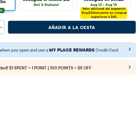
lio
Get it Mañana!
Aug 13 - Aug 15
Valor adicional del segmento
$tcp$%
Descuento en compras
superiores a $40.
AÑADIR A LA CESTA
when you open and use a
MY PLACE REWARDS
Credit Card
ded!
$1 SPENT = 1 POINT | 100 POINTS = $5 OFF