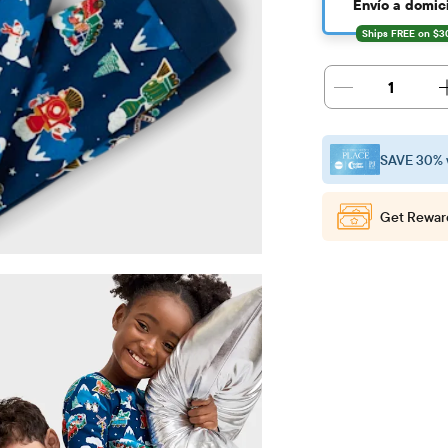
Envío a domici
1
SAVE 30% 
Get Rewar