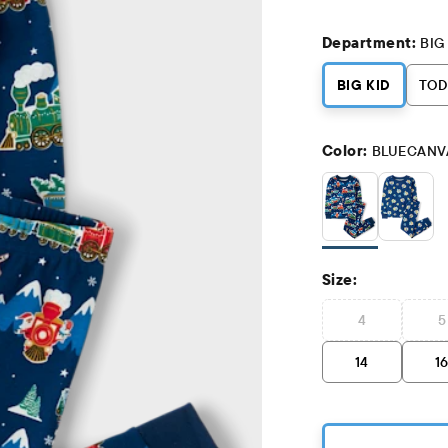
Department:
BIG
BIG KID
TOD
Color:
BLUECANV
Size:
4
5
14
1