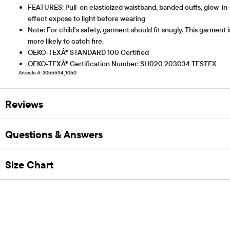
FEATURES: Pull-on elasticized waistband, banded cuffs, glow-in-t
effect expose to light before wearing
Note: For child's safety, garment should fit snugly. This garment i
more likely to catch fire.
OEKO-TEXÂ® STANDARD 100 Certified
OEKO-TEXÂ® Certification Number: SH020 203034 TESTEX
Artículo #: 3055594_1050
Reviews
Questions & Answers
Size Chart