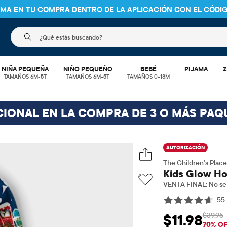
NIMA EN TU COMPRA DENTRO DE LA APLICACIÓN CON EL CÓDI
El siguiente campo de búsqueda filtra las búsquedas
NIÑA PEQUEÑA
NIÑO PEQUEÑO
BEBÉ
PIJAMA
Z
TAMAÑOS 6M-5T
TAMAÑOS 6M-5T
TAMAÑOS 0-18M
CIONAL EN LA COMPRA DE 3 O MÁS PAQ
AUTORIZACIÓN
The Children’s Place
Kids Glow Hol
VENTA FINAL: No se 
55
$39.95
$11.98
Precio de venta: $
Pre
70% O