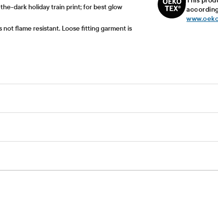
This prod
he-dark holiday train print; for best glow
according
www.oeko
s not flame resistant. Loose fitting garment is