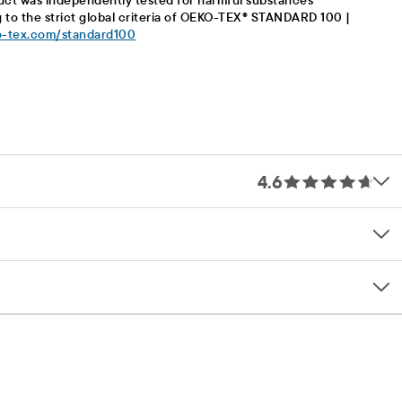
uct was independently tested for harmful substances
 to the strict global criteria of OEKO-TEX® STANDARD 100 |
-tex.com/standard100
4.6