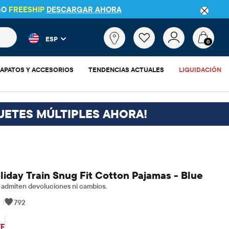
GO
FREESHIP
DESCARGAR AHORA
 más populares y los resultados de productos a medida que escr
¿Qué
ESP
estás
0
buscando?
APATOS Y ACCESORIOS
TENDENCIAS ACTUALES
LIQUIDACIÓN
UETES MÚLTIPLES AHORA!
iday Train Snug Fit Cotton Pajamas - Blue
admiten devoluciones ni cambios.
|
792
11.98
cio original: $39.95
FF