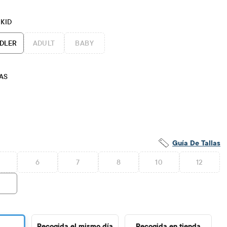
 KID
DLER
ADULT
BABY
AS
Guía De Tallas
6
7
8
10
12
6
Recogida el mismo día
Recogida en tienda