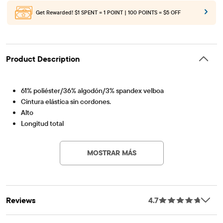
Get Rewarded!
$1 SPENT = 1 POINT | 100 POINTS = $5 OFF
Product Description
61% poliéster/36% algodón/3% spandex velboa
Cintura elástica sin cordones.
Alto
Longitud total
Artículo #: 3043431_1027
Importado
MOSTRAR MÁS
Reviews
4.7