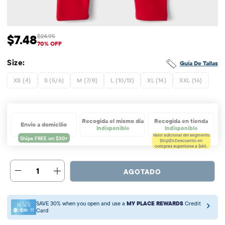
$7.48
$24.95
Precio de venta: $7.48
Precio original: $24.95
70% OFF
Size:
Guía De Tallas
XS (4)
S (5/6)
M (7/8)
L (10/12)
XL (14)
XXL (16)
Recogida el mismo día
Recogida en tienda
Envío a domicilio
Indisponible
Indisponible
Valor adicional del segmento
$tcp$%
Descuento en
compras superiores a $40.
1
AGOTADO
SAVE 30% when you open and use a
MY PLACE REWARDS
Credit
Card