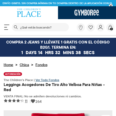
ENVÍO GRATIS. SIN COMPRA MÍNIMA EN TU COMPRA DENTRO DE LA APLICACIÓN CON EL
CÓDIGO
FREESHIP
DESCARGAR AHORA
El siguiente campo de búsqueda filtra las búsquedas
¿Qué
0
estás
buscando?
COMPRA 2 JEANS Y LLÉVATE 1 GRATIS CON EL CÓDIGO
B2G1. TERMINA EN:
1
DAYS
14
HRS
32
MINS
38
SECS
>
>
Home
Chica
Fondos
AUTORIZACIÓN
The Children’s Place |
Ver Todo Fondos
Leggings Acogedores De Tiro Alto Velboa Para Niñas -
Red
VENTA FINAL: No se admiten devoluciones ni cambios.
11
|
264