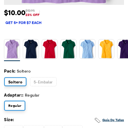
$10.00
$12.95
Precio de venta: $10
Precio original: $12.95
23% OFF
GET 5+ FOR $7 EACH
Pack:
Soltero
Soltero
5
-Embalar
Adaptar::
Regular
Regular
Size:
Guía De Tallas