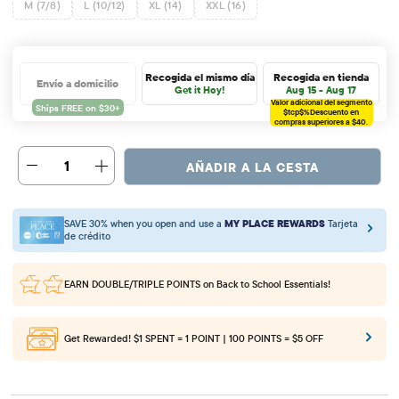
M (7/8)
L (10/12)
XL (14)
XXL (16)
Recogida el mismo día
Recogida en tienda
Envío a domicilio
Get it Hoy!
Aug 15 - Aug 17
Valor adicional del segmento
$tcp$%
Descuento en
compras superiores a $40.
1
AÑADIR A LA CESTA
SAVE 30% when you open and use a
MY PLACE REWARDS
Tarjeta
de crédito
EARN DOUBLE/TRIPLE POINTS
on Back to School Essentials!
Get Rewarded!
$1 SPENT = 1 POINT | 100 POINTS = $5 OFF