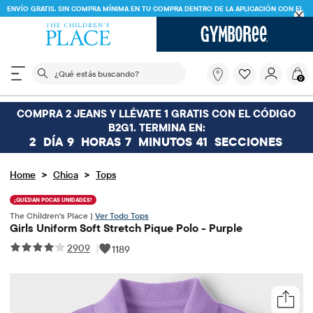
ENVÍO GRATIS. SIN COMPRA MÍNIMA EN TU COMPRA DENTRO DE LA APLICACIÓN CON EL
CÓDIGO
FREESHIP
DESCARGAR AHORA
El siguiente campo de búsqueda filtra las búsquedas
¿Qué
0
estás
buscando?
COMPRA 2 JEANS Y LLÉVATE 1 GRATIS CON EL CÓDIGO
B2G1. TERMINA EN:
2
DÍA
9
HORAS
7
MINUTOS
40
SECCIONES
>
>
Home
Chica
Tops
¡QUEDAN POCAS UNIDADES!
The Children's Place |
Ver Todo Tops
Girls Uniform Soft Stretch Pique Polo - Purple
2909
|
1189