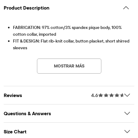
Product Description
FABRICATION: 97% cotton/3% spandex pique body, 100%
cotton collar, imported
FIT & DESIGN: Flat rib-knit collar, button placket, short shirred
sleeves
Artículo #: 2043378_1704
FEATURES: Soft hand feel, kid-perfect comfort, everyday
durability, naturally breathable cotton, made-to-move stretch,
MOSTRAR MÁS
school-approved colors, easy care for all-day wear, the
comfiest way to dress up, side-hem vents, tagless label, fabric
finished for added softness and to reduce shrinkage
Reviews
4.6
Questions & Answers
Size Chart