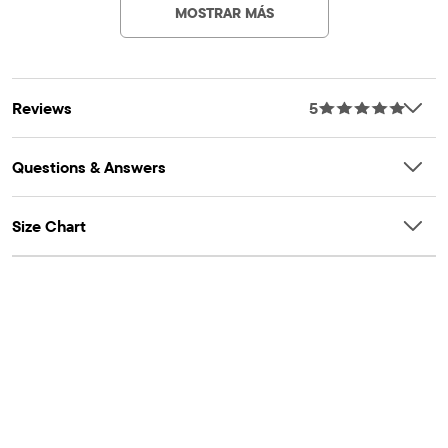
substances according to the strict global criteria of
MOSTRAR MÁS
HOHENSTEIN
OEKO-TEX® STANDARD 100 |
www.oeko-
tex.com/standard100
Artículo #: 3059260_BQ
Reviews
5
Questions & Answers
Size Chart