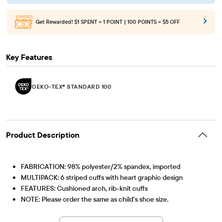
Get Rewarded!
$1 SPENT = 1 POINT | 100 POINTS = $5 OFF
Key Features
OEKO-TEX® STANDARD 100
Product Description
FABRICATION: 98% polyester/2% spandex, imported
MULTIPACK: 6 striped cuffs with heart graphic design
FEATURES: Cushioned arch, rib-knit cuffs
NOTE: Please order the same as child's shoe size.
OEKO-TEXÂ® STANDARD 100 Certified
OEKO-TEX® STANDARD 100
This product was independently tested for harmful
OEKO-TEXÂ® Certification Number: 25.HUS.56093