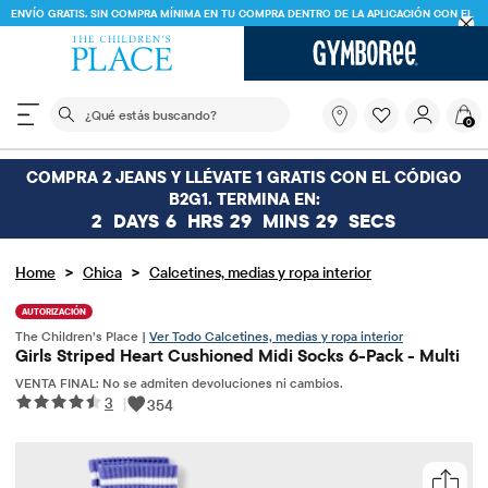
ENVÍO GRATIS. SIN COMPRA MÍNIMA EN TU COMPRA DENTRO DE LA APLICACIÓN CON EL
CÓDIGO
FREESHIP
DESCARGAR AHORA
El siguiente campo de búsqueda filtra las búsquedas
¿Qué
0
estás
buscando?
COMPRA 2 JEANS Y LLÉVATE 1 GRATIS CON EL CÓDIGO
B2G1. TERMINA EN:
2
DAYS
6
HRS
29
MINS
29
SECS
>
>
Home
Chica
Calcetines, medias y ropa interior
AUTORIZACIÓN
The Children’s Place |
Ver Todo Calcetines, medias y ropa interior
Girls Striped Heart Cushioned Midi Socks 6-Pack - Multi
VENTA FINAL: No se admiten devoluciones ni cambios.
3
|
354