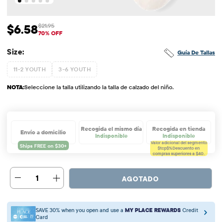
$6.58
$21.95
Precio de venta: $6.58
Precio original: $21.95
70% OFF
Size:
Guía De Tallas
11-2 YOUTH
3-6 YOUTH
NOTA:
Seleccione la talla utilizando la talla de calzado del niño.
Recogida el mismo día
Recogida en tienda
Envío a domicilio
Indisponible
Indisponible
Valor adicional del segmento
$tcp$%
Descuento en
compras superiores a $40.
1
AGOTADO
SAVE 30% when you open and use a
MY PLACE REWARDS
Credit
Card