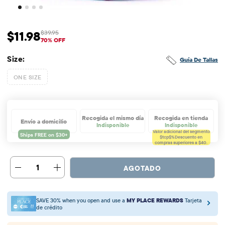
$11.98
$39.95
Precio de venta: $11.98
Precio original: $39.95
70% OFF
Size:
Guía De Tallas
ONE SIZE
Recogida el mismo día
Recogida en tienda
Envío a domicilio
Indisponible
Indisponible
Valor adicional del segmento
$tcp$%
Descuento en
compras superiores a $40.
1
AGOTADO
SAVE 30% when you open and use a
MY PLACE REWARDS
Tarjeta
de crédito