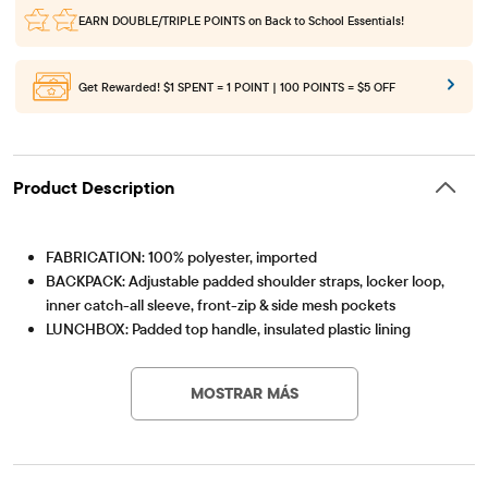
EARN DOUBLE/TRIPLE POINTS
on Back to School Essentials!
Get Rewarded!
$1 SPENT = 1 POINT | 100 POINTS = $5 OFF
Product Description
FABRICATION: 100% polyester, imported
BACKPACK: Adjustable padded shoulder straps, locker loop,
inner catch-all sleeve, front-zip & side mesh pockets
LUNCHBOX: Padded top handle, insulated plastic lining
Artículo #: 3054114_BQ#3054114001
FEATURES: Zip-closure, Stitch graphic design,reverse sequin
front
MOSTRAR MÁS
DIMENSIONS: Approx. 16 in. (H) x 12 in. (W) x 5 in. (D)