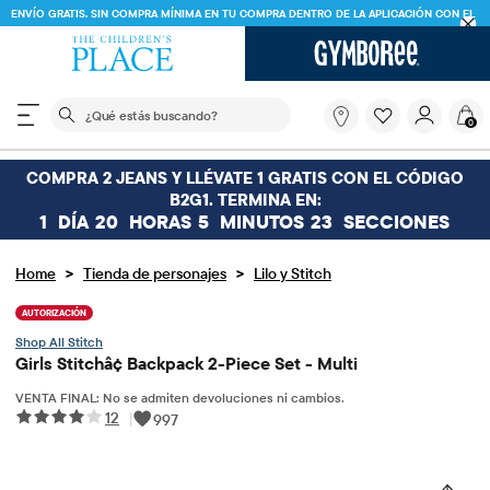
ENVÍO GRATIS. SIN COMPRA MÍNIMA EN TU COMPRA DE
DA Y AHORRA* 10%
VER DETALLES
CÓDIGO
FREESHIP
DESCARGAR
El siguiente campo de búsqueda filtra las búsquedas
¿Qué
0
estás
buscando?
COMPRA 2 JEANS Y LLÉVATE 1 GRATIS CON EL CÓDIGO
B2G1. TERMINA EN:
1
DÍA
20
HORAS
5
MINUTOS
23
SECCIONES
>
>
Home
Tienda de personajes
Lilo y Stitch
AUTORIZACIÓN
Stitch
Girls Stitchâ¢ Backpack 2-Piece Set - Multi
VENTA FINAL: No se admiten devoluciones ni cambios.
12
|
997