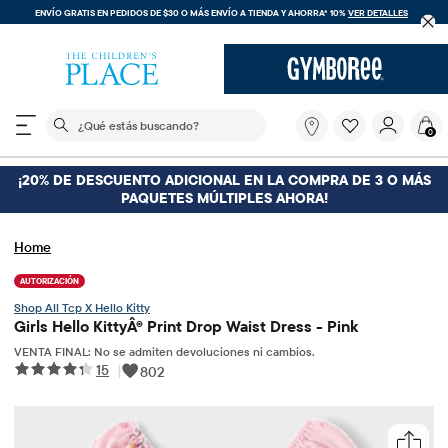
ENVÍO GRATIS EN PEDIDOS DE $30 O MÁS
ENVÍO A TIENDA Y AHORRA* 10%
VER DETALLES
El siguiente campo de búsqueda filtra las búsquedas
¿Qué
0
estás
buscando?
¡20% DE DESCUENTO ADICIONAL EN LA COMPRA DE 3 O MÁS
PAQUETES MÚLTIPLES AHORA!
Home
AUTORIZACIÓN
Tcp X Hello Kitty
Girls Hello KittyÂ® Print Drop Waist Dress - Pink
VENTA FINAL: No se admiten devoluciones ni cambios.
15
|
802