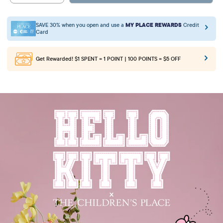
SAVE 30% when you open and use a
MY PLACE REWARDS
Credit
Card
Get Rewarded!
$1 SPENT = 1 POINT | 100 POINTS = $5 OFF