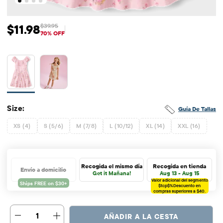
$11.98
$39.95
Precio de venta: $11.98
Precio original: $39.95
70% OFF
Size:
Guía De Tallas
XS (4)
S (5/6)
M (7/8)
L (10/12)
XL (14)
XXL (16)
Recogida el mismo día
Recogida en tienda
Envío a domicilio
Get it Mañana!
Aug 13 - Aug 15
Valor adicional del segmento
$tcp$%
Descuento en
compras superiores a $40.
1
AÑADIR A LA CESTA