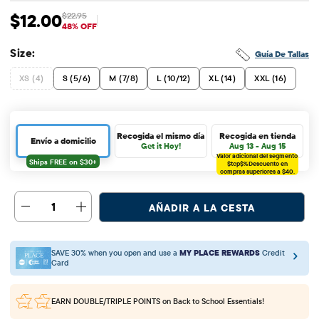
$12.00
$22.95
Precio de venta: $12
Precio original: $22.95
48% OFF
Size:
Guía De Tallas
XS (4)
S (5/6)
M (7/8)
L (10/12)
XL (14)
XXL (16)
Recogida el mismo día
Recogida en tienda
Envío a domicilio
Get it Hoy!
Aug 13 - Aug 15
Valor adicional del segmento
$tcp$%
Descuento en
compras superiores a $40.
1
AÑADIR A LA CESTA
SAVE 30% when you open and use a
MY PLACE REWARDS
Credit
Card
EARN DOUBLE/TRIPLE POINTS
on Back to School Essentials!