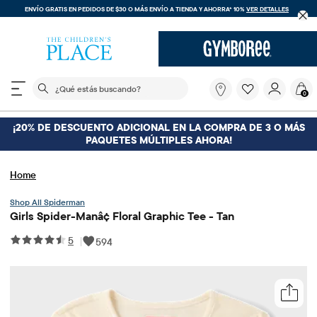
ENVÍO GRATIS EN PEDIDOS DE $30 O MÁS
ENVÍO A TIENDA Y AHORRA* 10%
VER DETALLES
El siguiente campo de búsqueda filtra las búsquedas
¿Qué
0
estás
buscando?
¡20% DE DESCUENTO ADICIONAL EN LA COMPRA DE 3 O MÁS
PAQUETES MÚLTIPLES AHORA!
Home
Spiderman
Girls Spider-Manâ¢ Floral Graphic Tee - Tan
5
|
594