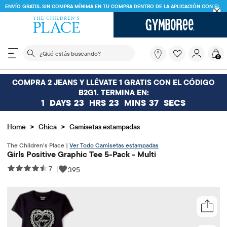
ENVÍO GRATIS. SIN COMPRA MÍNIMA EN TU COMPRA DENTRO DE LA APLICACIÓN CON EL
CÓDIGO
FREESHIP
DESCARGAR AHORA
El siguiente campo de búsqueda filtra las búsquedas
¿Qué
0
estás
buscando?
COMPRA 2 JEANS Y LLÉVATE 1 GRATIS CON EL CÓDIGO
B2G1. TERMINA EN:
1
DAYS
23
HRS
23
MINS
37
SECS
>
>
Home
Chica
Camisetas estampadas
The Children’s Place |
Ver Todo Camisetas estampadas
Girls Positive Graphic Tee 5-Pack - Multi
7
|
395