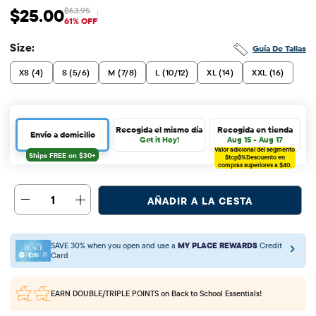
$25.00
$63.95
Precio de venta: $25
Precio original: $63.95
61% OFF
Size:
Guía De Tallas
XS (4)
S (5/6)
M (7/8)
L (10/12)
XL (14)
XXL (16)
Recogida el mismo día
Recogida en tienda
Envío a domicilio
Get it Hoy!
Aug 15 - Aug 17
Valor adicional del segmento
$tcp$%
Descuento en
compras superiores a $40.
1
AÑADIR A LA CESTA
SAVE 30% when you open and use a
MY PLACE REWARDS
Credit
Card
EARN DOUBLE/TRIPLE POINTS
on Back to School Essentials!