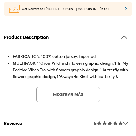
Get Rewarded!
$1 SPENT = 1 POINT | 100 POINTS = $5 OFF
Product Description
FABRICATION: 100% cotton jersey, imported
MULTIPACK: 1 'Grow Wild' with flowers graphic design, 1 'In My
Positive Vibes Era' with flowers graphic design, 1 butterfly with
flowers graphic design, 1 'Always Be Kind' with butterfly &
Artículo #: 3061850_BQ
flowers graphic design, 1 'Love' with heart graphic design
FIT & DESIGN: Rib-knit crew neck, short sleeves
MOSTRAR MÁS
FEATURES: Tagless label
Reviews
5