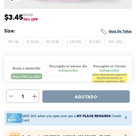
$3.45
$11.50
Precio de venta: $3.45
Precio original: $11.5
70% OFF
Size:
Guía De Tallas
XS (4)
S (5/6)
M (7/8)
L (10/12)
XL (14)
XXL (16)
Recogida el mismo día
Recogida en tienda
Envío a domicilio
Indisponible
Indisponible
Valor adicional del segmento
$tcp$%
Descuento en
compras superiores a $40.
1
AGOTADO
SAVE 30% when you open and use a
MY PLACE REWARDS
Credit
Card