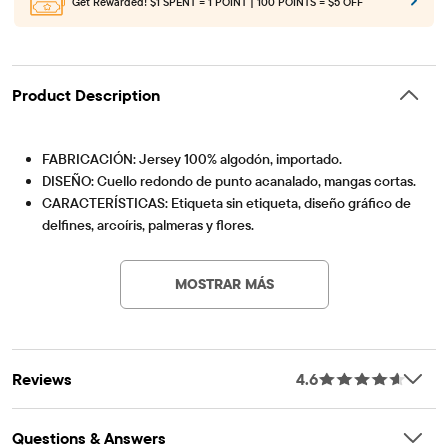
Get Rewarded!
$1 SPENT = 1 POINT | 100 POINTS = $5 OFF
Product Description
FABRICACIÓN: Jersey 100% algodón, importado.
DISEÑO: Cuello redondo de punto acanalado, mangas cortas.
CARACTERÍSTICAS: Etiqueta sin etiqueta, diseño gráfico de
delfines, arcoíris, palmeras y flores.
Artículo #: 3047486_1267
MOSTRAR MÁS
Reviews
4.6
Questions & Answers