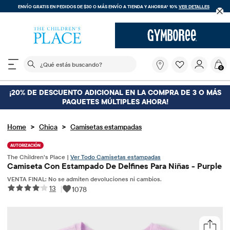
ENVÍO GRATIS EN PEDIDOS DE $30 O MÁS
ENVÍO A TIENDA Y AHORRA* 10%
VER DETALLES
El siguiente campo de búsqueda filtra las búsquedas
¿Qué
0
estás
buscando?
¡20% DE DESCUENTO ADICIONAL EN LA COMPRA DE 3 O MÁS
PAQUETES MÚLTIPLES AHORA!
>
>
Home
Chica
Camisetas estampadas
AUTORIZACIÓN
The Children’s Place |
Ver Todo Camisetas estampadas
Camiseta Con Estampado De Delfines Para Niñas - Purple
VENTA FINAL: No se admiten devoluciones ni cambios.
13
|
1078