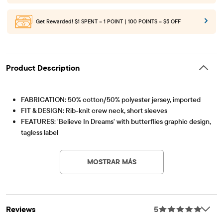
EARN DOUBLE/TRIPLE POINTS
on Back to School Essentials!
Get Rewarded!
$1 SPENT = 1 POINT | 100 POINTS = $5 OFF
Product Description
FABRICATION: 50% cotton/50% polyester jersey, imported
FIT & DESIGN: Rib-knit crew neck, short sleeves
FEATURES: 'Believe In Dreams' with butterflies graphic design,
tagless label
Artículo #: 3060427_32UM
MOSTRAR MÁS
Reviews
5