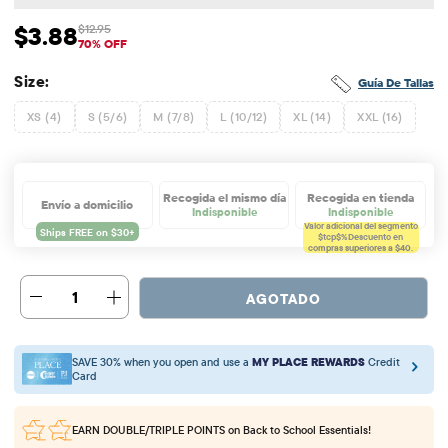
$3.88
$12.95
Precio de venta: $3.88
Precio original: $12.95
70% OFF
Size:
Guía De Tallas
XS (4)
S (5/6)
M (7/8)
L (10/12)
XL (14)
XXL (16)
Recogida el mismo día
Recogida en tienda
Envío a domicilio
Indisponible
Indisponible
Valor adicional del segmento
$tcp$%
Descuento en
compras superiores a $40.
1
AGOTADO
SAVE 30% when you open and use a
MY PLACE REWARDS
Credit
Card