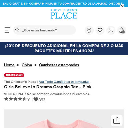
ENVÍO G
ÍO GRATIS EN PEDIDOS DE $30 O MÁS
ENVÍO A TIENDA Y AHORRA* 10%
VER DETALLES
El siguiente campo de búsqueda filtra las búsquedas
¿Qué
0
estás
buscando?
¡20% DE DESCUENTO ADICIONAL EN LA COMPRA DE 3 O MÁS
PAQUETES MÚLTIPLES AHORA!
>
>
Home
Chica
Camisetas estampadas
AUTORIZACIÓN
The Children’s Place |
Ver Todo Camisetas estampadas
Girls Believe In Dreams Graphic Tee - Pink
VENTA FINAL: No se admiten devoluciones ni cambios.
9
|
392