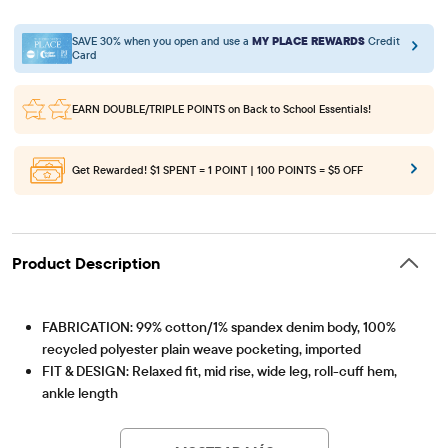
SAVE 30% when you open and use a
MY PLACE REWARDS
Credit
Card
EARN DOUBLE/TRIPLE POINTS
on Back to School Essentials!
Get Rewarded!
$1 SPENT = 1 POINT | 100 POINTS = $5 OFF
Product Description
FABRICATION: 99% cotton/1% spandex denim body, 100%
recycled polyester plain weave pocketing, imported
FIT & DESIGN: Relaxed fit, mid rise, wide leg, roll-cuff hem,
ankle length
Artículo #: 3062550_33PJ
CLOSURE: Snap zip fly (sizes 4-7), button zip fly (sizes 8+);
inner adjustable waist tabs