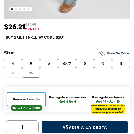
$26.21
$34.95
Precio de venta: $26.21
Precio original: $34.95
25% OFF
BUY 2 GET 1 FREE W/ CODE B2G1
Size:
Guía De Tallas
4
5
6
6X/7
8
10
12
14
16
Recogida el mismo día
Recogida en tienda
Envío a domicilio
Get it Hoy!
Aug 14 - Aug 16
Valor adicional del segmento
$tcp$%
Descuento en
compras superiores a $40.
1
AÑADIR A LA CESTA