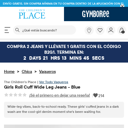
ENVÍO GRATIS. SIN COMPRA MÍNIMA EN TU COMPRA DENTRO DE LA APLICACIÓN CON EL
CÓDIGO
FREESHIP
DESCARGAR AHORA
El siguiente campo de búsqueda filtra las búsquedas
¿Qué
0
estás
buscando?
COMPRA 2 JEANS Y LLÉVATE 1 GRATIS CON EL CÓDIGO
B2G1. TERMINA EN:
2
DAYS
21
HRS
13
MINS
44
SECS
>
>
Home
Chica
Vaqueros
The Children’s Place |
Ver Todo Vaqueros
Girls Roll Cuff Wide Leg Jeans - Blue
¡Sé el primero en dejar una reseña!
|
214
Wide-leg vibes, back-to-school ready. These girls' cuffed jeans in a dark
wash are the cool-girl denim moment she's been waiting for.