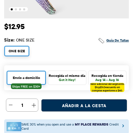
Precio original: $12.95
$12.95
Size:
ONE SIZE
Guía De Tallas
ONE SIZE
Recogida el mismo día
Recogida en tienda
Envío a domicilio
Get it Hoy!
Aug 14 - Aug 16
Valor adicional del segmento
$tcp$%
Descuento en
compras superiores a $40.
1
AÑADIR A LA CESTA
SAVE 30% when you open and use a
MY PLACE REWARDS
Credit
Card