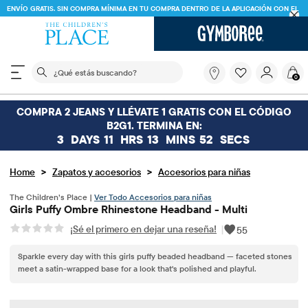
ENVÍO GRATIS. SIN COMPRA MÍNIMA EN TU COMPRA DENTRO DE LA APLICACIÓN CON EL
CÓDIGO
FREESHIP
DESCARGAR AHORA
El siguiente campo de búsqueda filtra las búsquedas
¿Qué
0
estás
buscando?
COMPRA 2 JEANS Y LLÉVATE 1 GRATIS CON EL CÓDIGO
B2G1. TERMINA EN:
3
DAYS
11
HRS
13
MINS
52
SECS
>
>
Home
Zapatos y accesorios
Accesorios para niñas
The Children’s Place |
Ver Todo Accesorios para niñas
Girls Puffy Ombre Rhinestone Headband - Multi
¡Sé el primero en dejar una reseña!
|
55
Sparkle every day with this girls puffy beaded headband — faceted stones
meet a satin-wrapped base for a look that's polished and playful.