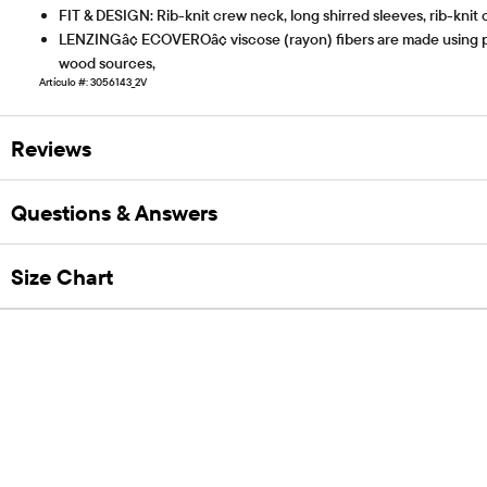
FIT & DESIGN: Rib-knit crew neck, long shirred sleeves, rib-knit
LENZINGâ¢ ECOVEROâ¢ viscose (rayon) fibers are made using p
wood sources,
Artículo #: 3056143_2V
Reviews
Questions & Answers
Size Chart