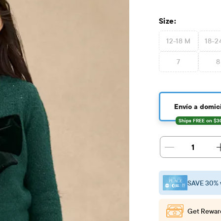
Size:
12-18 M
18-2
7
8
Envío a domici
1
SAVE 30% 
Get Rewar