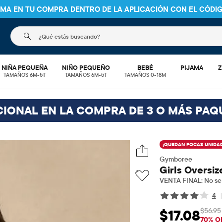
S EN PEDIDOS DE $30 O MÁS
ENVÍO A TIENDA Y AHORRA* 10%
V
El siguiente campo de búsqueda filtra las búsquedas
NIÑA PEQUEÑA
NIÑO PEQUEÑO
BEBÉ
PIJAMA
Z
TAMAÑOS 6M-5T
TAMAÑOS 6M-5T
TAMAÑOS 0-18M
CIONAL EN LA COMPRA DE 3 O MÁS PAQ
¡QUEDAN POCAS UNIDAD
Gymboree
Girls Oversi
VENTA FINAL: No se 
4
$56.95
$17.08
Precio de venta: 
Pr
70% O