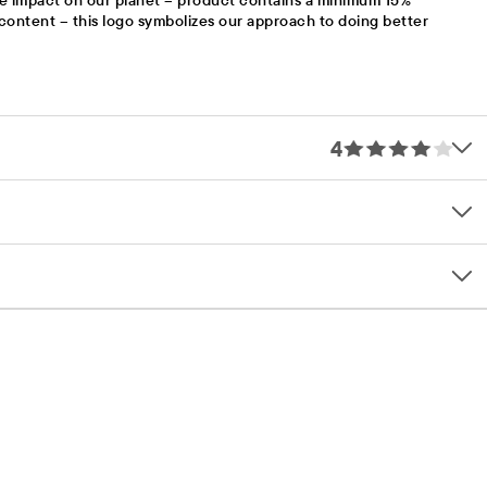
e impact on our planet – product contains a minimum 15%
content – this logo symbolizes our approach to doing better
4