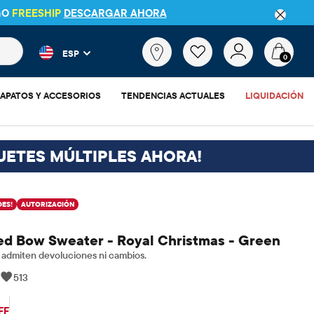
ER DETALLES
 más populares y los resultados de productos a medida que escr
¿Qué
ESP
estás
0
buscando?
APATOS Y ACCESORIOS
TENDENCIAS ACTUALES
LIQUIDACIÓN
UETES MÚLTIPLES AHORA!
ES!
AUTORIZACIÓN
zed Bow Sweater - Royal Christmas - Green
admiten devoluciones ni cambios.
|
513
$17.08
ecio original: $56.95
FF