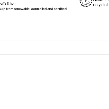
Lessen th
 cuffs & hem
recycled 
ulp from renewable, controlled and certified