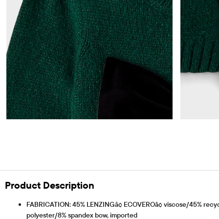
Product Description
FABRICATION: 45% LENZINGâ¢ ECOVEROâ¢ viscose/45% recycle
polyester/8% spandex bow, imported