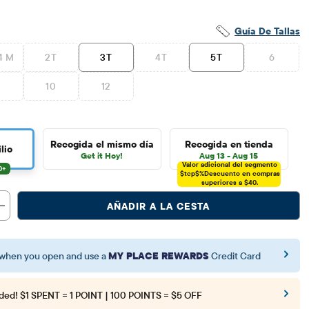
Guía De Tallas
4 M
2T
3T
4T
5T
6
10
12
Recogida el mismo día
Recogida en tienda
lio
Get it Hoy!
Aug 13 - Aug 15
Valor adicional del segmento
$tcp$%
Descuento en compras
superiores a $40.
AÑADIR A LA CESTA
when you open and use a
MY PLACE REWARDS
Credit Card
ded!
$1 SPENT = 1 POINT | 100 POINTS = $5 OFF