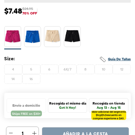
$7.48
$24.95
Precio de venta: $7.48
Precio original: $24.95
70% OFF
Size:
Guía De Tallas
4
5
6
6X/7
8
10
12
14
16
Recogida el mismo día
Recogida en tienda
Envío a domicilio
Get it Hoy!
Aug 13 - Aug 15
Valor adicional del segmento
$tcp$%
Descuento en
compras superiores a $40.
1
AÑADIR A LA CESTA