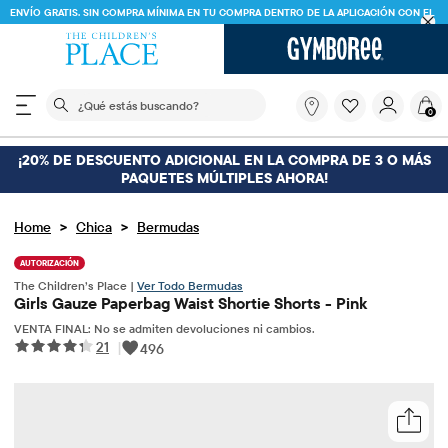
ENVÍO GRATIS. SIN COMPRA MÍNIMA EN TU COMPRA DENTRO DE LA APLICACIÓN CON EL
CÓDIGO
FREESHIP
DESCARGAR AHORA
El siguiente campo de búsqueda filtra las búsquedas
¿Qué
0
estás
buscando?
¡20% DE DESCUENTO ADICIONAL EN LA COMPRA DE 3 O MÁS
PAQUETES MÚLTIPLES AHORA!
>
>
Home
Chica
Bermudas
AUTORIZACIÓN
The Children’s Place |
Ver Todo Bermudas
Girls Gauze Paperbag Waist Shortie Shorts - Pink
VENTA FINAL: No se admiten devoluciones ni cambios.
21
|
496