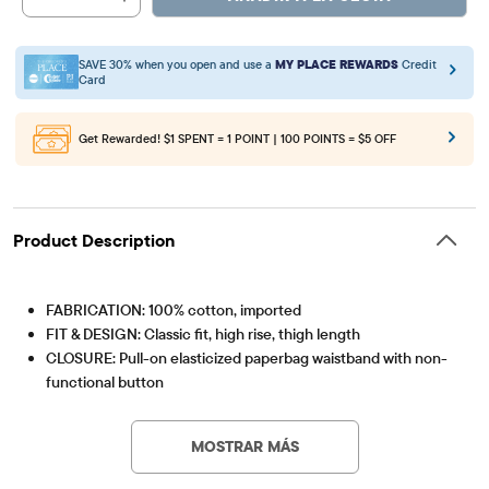
SAVE 30% when you open and use a
MY PLACE REWARDS
Credit
Card
Get Rewarded!
$1 SPENT = 1 POINT | 100 POINTS = $5 OFF
Product Description
FABRICATION: 100% cotton, imported
FIT & DESIGN: Classic fit, high rise, thigh length
CLOSURE: Pull-on elasticized paperbag waistband with non-
functional button
Artículo #: 3060392_32JY
FEATURES: Soft hand feel, front slant & back patch pockets,
fabric finished for added softness & to reduce shrinkage
MOSTRAR MÁS