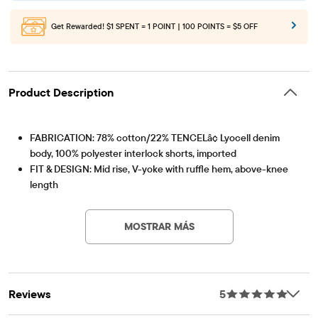
Get Rewarded!
$1 SPENT = 1 POINT | 100 POINTS = $5 OFF
Product Description
FABRICATION: 78% cotton/22% TENCELâ¢ Lyocell denim
body, 100% polyester interlock shorts, imported
FIT & DESIGN: Mid rise, V-yoke with ruffle hem, above-knee
length
Artículo #: 3054990_33IT
CLOSURE: Snap zip fly (sizes 4-7), button zip fly (sizes 8+);
inner adjustable waist tabs
MOSTRAR MÁS
FEATURES: Our seriously softest premium denim with a
buttery hand feel, lightweight, excellent stretch & recovery,
attached shorts, belt loops, front patch pockets, handsanding
at front, pre-washed for added softness and to reduce
Reviews
5
shrinkage