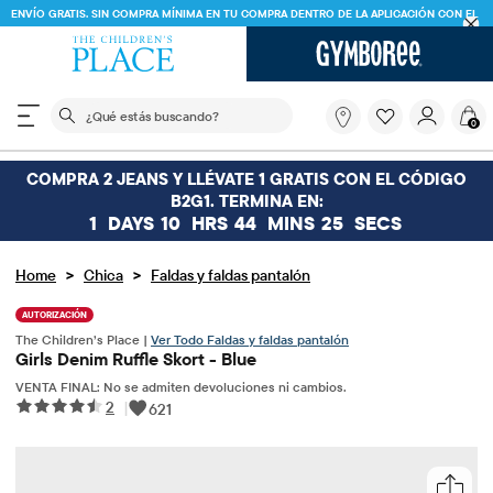
ENVÍO GRATIS. SIN COMPRA MÍNIMA EN TU COMPRA DENTRO DE LA APLICACIÓN CON EL
CÓDIGO
FREESHIP
DESCARGAR AHORA
El siguiente campo de búsqueda filtra las búsquedas
¿Qué
0
estás
buscando?
COMPRA 2 JEANS Y LLÉVATE 1 GRATIS CON EL CÓDIGO
B2G1. TERMINA EN:
1
DAYS
10
HRS
44
MINS
25
SECS
>
>
Home
Chica
Faldas y faldas pantalón
AUTORIZACIÓN
The Children’s Place |
Ver Todo Faldas y faldas pantalón
Girls Denim Ruffle Skort - Blue
VENTA FINAL: No se admiten devoluciones ni cambios.
2
|
621