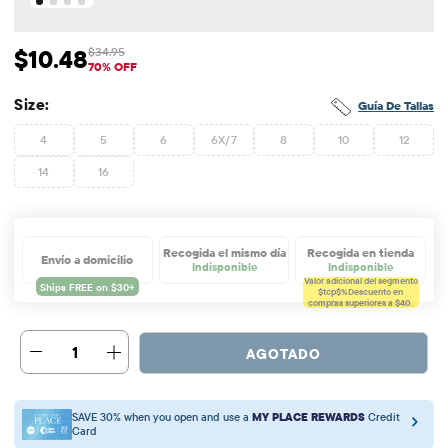
$10.48
$34.95
Precio de venta: $10.48
Precio original: $34.95
70% OFF
Size:
Guía De Tallas
4
5
6
6X/7
8
10
12
14
16
Recogida el mismo día
Recogida en tienda
Envío a domicilio
Indisponible
Indisponible
Valor adicional del segmento
$tcp$%
Descuento en
compras superiores a $40.
1
AGOTADO
SAVE 30% when you open and use a
MY PLACE REWARDS
Credit
Card