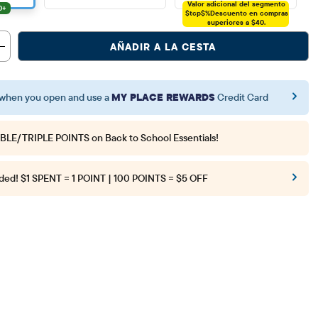
Valor adicional del segmento
$tcp$%
Descuento en compras
superiores a $40.
AÑADIR A LA CESTA
when you open and use a
MY PLACE REWARDS
Credit Card
BLE/TRIPLE POINTS
on Back to School Essentials!
ded!
$1 SPENT = 1 POINT | 100 POINTS = $5 OFF