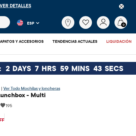
VER DETALLES
 más populares y los resultados de productos a medida que escr
¿Qué
ESP
estás
0
buscando?
APATOS Y ACCESORIOS
TENDENCIAS ACTUALES
LIQUIDACIÓN
:
2
DAYS
7
HRS
59
MINS
41
SECS
 |
Ver Todo Mochilas y loncheras
Lunchbox - Multi
|
195
$10.47
ecio original: $14.95
FF