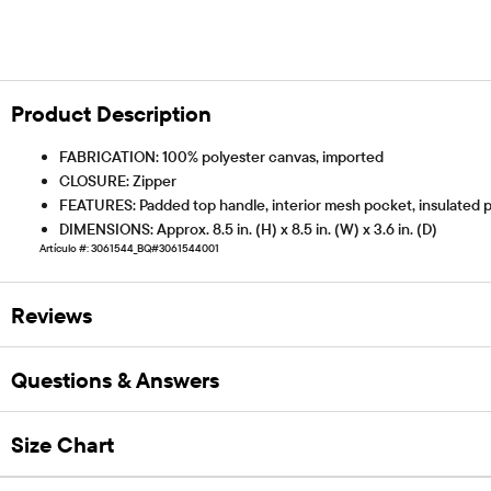
Product Description
FABRICATION: 100% polyester canvas, imported
CLOSURE: Zipper
FEATURES: Padded top handle, interior mesh pocket, insulated pla
DIMENSIONS: Approx. 8.5 in. (H) x 8.5 in. (W) x 3.6 in. (D)
Artículo #: 3061544_BQ#3061544001
Reviews
Questions & Answers
Size Chart