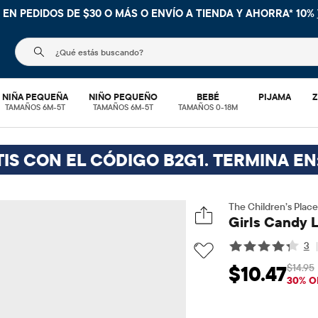
 EN PEDIDOS DE $30 O MÁS O
ENVÍO A TIENDA Y AHORRA* 10%
El siguiente campo de búsqueda filtra las búsquedas
NIÑA PEQUEÑA
NIÑO PEQUEÑO
BEBÉ
PIJAMA
Z
TAMAÑOS 6M-5T
TAMAÑOS 6M-5T
TAMAÑOS 0-18M
TIS CON EL CÓDIGO B2G1. TERMINA EN
The Children’s Place
Girls Candy 
3
$14.95
$10.47
Precio de venta: 
Pr
30% O