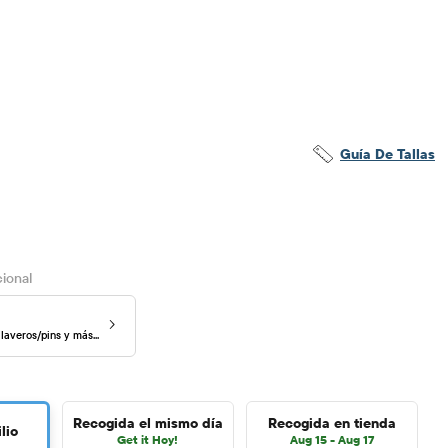
Guía De Tallas
ional
laveros/pins y más...
Recogida el mismo día
Recogida en tienda
lio
Get it Hoy!
Aug 15 - Aug 17