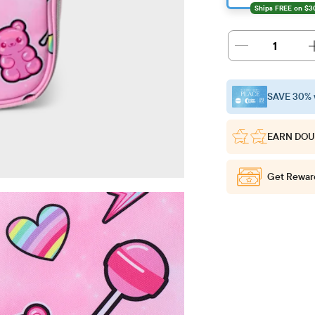
1
SAVE 30% 
EARN DOU
Get Rewar