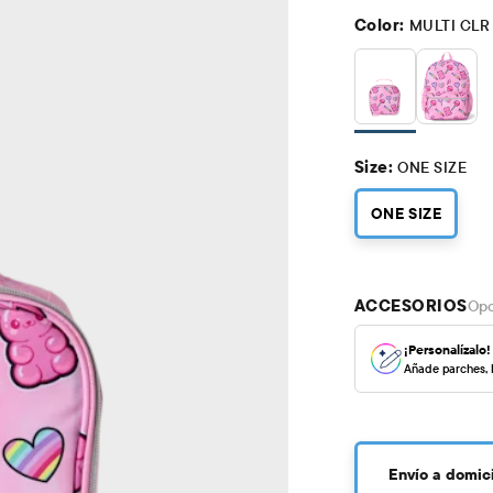
Color:
MULTI CLR
Size:
ONE SIZE
ONE SIZE
ACCESORIOS
Opc
¡Personalízalo!
Añade parches, l
Envío a domici