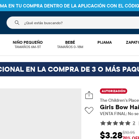
NIMA EN TU COMPRA DENTRO DE LA APLICACIÓN CON EL CÓDI
El siguiente campo de búsqueda filtra las búsquedas
NIÑO PEQUEÑO
BEBÉ
PIJAMA
ZAPAT
TAMAÑOS 6M-5T
TAMAÑOS 0-18M
CIONAL EN LA COMPRA DE 3 O MÁS PAQ
AUTORIZACIÓN
The Children’s Place
Girls Bow Hai
VENTA FINAL: No se 
2
$10.95
$3.28
Precio de venta: 
Pre
70% OF