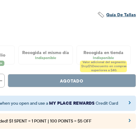
Guía De Tallas
Recogida el mismo día
Recogida en tienda
lio
Indisponible
Indisponible
Valor adicional del segmento
$tcp$%
Descuento en compras
superiores a $40.
AGOTADO
when you open and use a
MY PLACE REWARDS
Credit Card
ded!
$1 SPENT = 1 POINT | 100 POINTS = $5 OFF