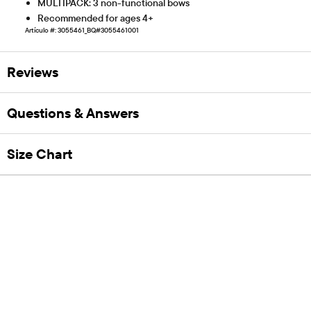
MULTIPACK: 3 non-functional bows
Recommended for ages 4+
Artículo #: 3055461_BQ#3055461001
Reviews
Questions & Answers
Size Chart