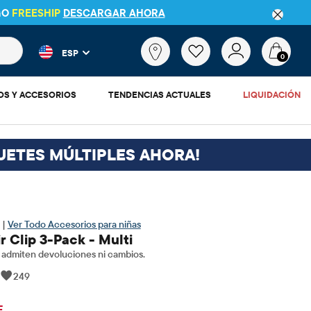
GO
FREESHIP
DESCARGAR AHORA
 más populares y los resultados de productos a medida que escr
¿Qué
ESP
estás
0
buscando?
OS Y ACCESORIOS
TENDENCIAS ACTUALES
LIQUIDACIÓN
UETES MÚLTIPLES AHORA!
 |
Ver Todo Accesorios para niñas
r Clip 3-Pack - Multi
admiten devoluciones ni cambios.
|
249
$3.28
cio original: $10.95
F