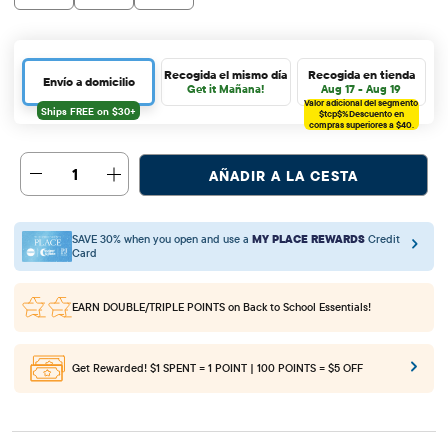
Recogida el mismo día
Recogida en tienda
Envío a domicilio
Get it Mañana!
Aug 17 - Aug 19
Valor adicional del segmento
$tcp$%
Descuento en
compras superiores a $40.
1
AÑADIR A LA CESTA
SAVE 30% when you open and use a
MY PLACE REWARDS
Credit
Card
EARN DOUBLE/TRIPLE POINTS
on Back to School Essentials!
Get Rewarded!
$1 SPENT = 1 POINT | 100 POINTS = $5 OFF