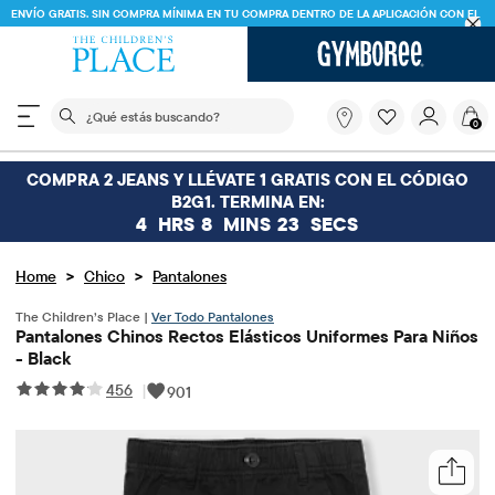
ENVÍO GRATIS. SIN COMPRA MÍNIMA EN TU COMPRA DENTRO DE LA APLICACIÓN CON EL
CÓDIGO
FREESHIP
DESCARGAR AHORA
El siguiente campo de búsqueda filtra las búsquedas
¿Qué
0
estás
buscando?
COMPRA 2 JEANS Y LLÉVATE 1 GRATIS CON EL CÓDIGO
B2G1. TERMINA EN:
4
HRS
8
MINS
23
SECS
>
>
Home
Chico
Pantalones
The Children’s Place |
Ver Todo Pantalones
Pantalones Chinos Rectos Elásticos Uniformes Para Niños
- Black
456
|
901