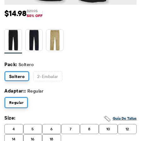
$14.98
$29.95
Precio de venta: $14.98
Precio original: $29.95
50% OFF
Pack:
Soltero
Soltero
2
-Embalar
Adaptar::
Regular
Regular
Size:
Guía De Tallas
4
5
6
7
8
10
12
14
16
18