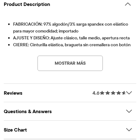
Product Description
FABRICACIÓN: 97% algodón/3% sarga spandex con elástico
para mayor comodidad; importado
AJUSTE Y DISEÑO: Ajuste clásico, talle medio, apertura recta
CIERRE: Cinturilla elástica, bragueta sin cremallera con botón
Artículo #: 3020857_01
falso, lengüetas internas ajustables en la cintura
CARACTERÍSTICAS: Pliegues frontales, bolsillos laterales
MOSTRAR MÁS
inclinados y ribeteados en la espalda, trabillas para cinturón,
acabado de tela para mayor suavidad y reducir el
encogimiento.
Reviews
4.6
Questions & Answers
Size Chart