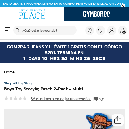
ENVÍO GRATIS. SIN COMPRA MÍNIMA EN TU COMPRA DENTRO DE LA APLICACIÓN CON EL
CÓDIGO
FREESHIP
DESCARGAR AHORA
El siguiente campo de búsqueda filtra las búsquedas
¿Qué
0
estás
buscando?
COMPRA 2 JEANS Y LLÉVATE 1 GRATIS CON EL CÓDIGO
B2G1. TERMINA EN:
1
DAYS
10
HRS
34
MINS
25
SECS
Home
Toy Story
Boys Toy Storyâ¢ Patch 2-Pack - Multi
¡Sé el primero en dejar una reseña!
|
101