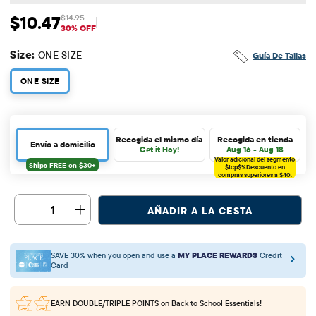
$10.47
$14.95
Precio de venta: $10.47
Precio original: $14.95
30% OFF
Size:
ONE SIZE
Guía De Tallas
ONE SIZE
Recogida el mismo día
Recogida en tienda
Envío a domicilio
Get it Hoy!
Aug 16 - Aug 18
Valor adicional del segmento
$tcp$%
Descuento en
compras superiores a $40.
1
AÑADIR A LA CESTA
SAVE 30% when you open and use a
MY PLACE REWARDS
Credit
Card
EARN DOUBLE/TRIPLE POINTS
on Back to School Essentials!