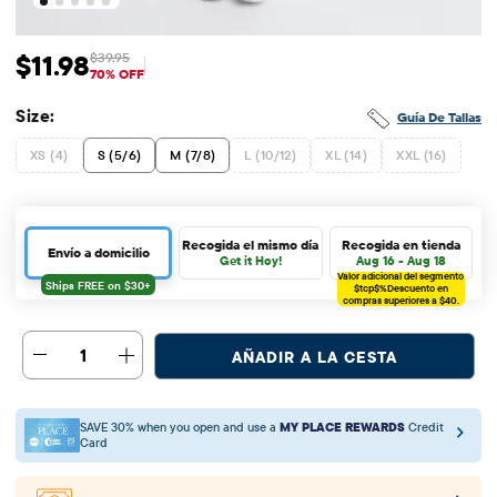
$11.98
$39.95
Precio de venta: $11.98
Precio original: $39.95
70% OFF
Size:
Guía De Tallas
XS (4)
S (5/6)
M (7/8)
L (10/12)
XL (14)
XXL (16)
Recogida el mismo día
Recogida en tienda
Envío a domicilio
Get it Hoy!
Aug 16 - Aug 18
Valor adicional del segmento
$tcp$%
Descuento en
compras superiores a $40.
1
AÑADIR A LA CESTA
SAVE 30% when you open and use a
MY PLACE REWARDS
Credit
Card