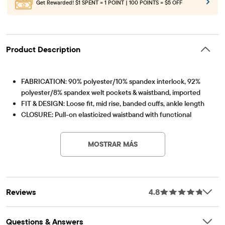
Get Rewarded!
$1 SPENT = 1 POINT | 100 POINTS = $5 OFF
Product Description
FABRICATION: 90% polyester/10% spandex interlock, 92%
polyester/8% spandex welt pockets & waistband, imported
FIT & DESIGN: Loose fit, mid rise, banded cuffs, ankle length
CLOSURE: Pull-on elasticized waistband with functional
Artículo #: 3057249_7R
drawstring
MOSTRAR MÁS
Reviews
4.8
Questions & Answers