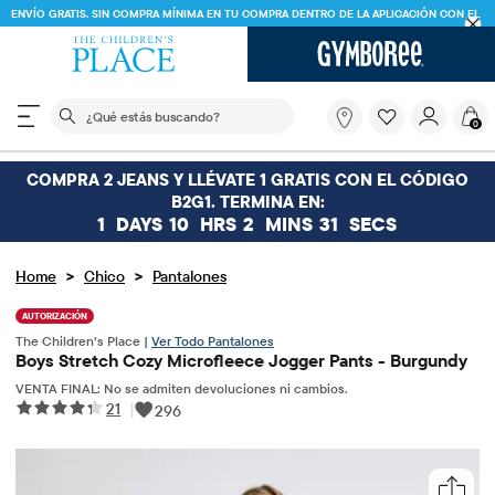
ENVÍO GRATIS. SIN COMPRA MÍNIMA EN TU COMPRA DENTRO DE LA APLICACIÓN CON EL
CÓDIGO
FREESHIP
DESCARGAR AHORA
El siguiente campo de búsqueda filtra las búsquedas
¿Qué
0
estás
buscando?
COMPRA 2 JEANS Y LLÉVATE 1 GRATIS CON EL CÓDIGO
B2G1. TERMINA EN:
1
DAYS
10
HRS
2
MINS
31
SECS
>
>
Home
Chico
Pantalones
AUTORIZACIÓN
The Children’s Place |
Ver Todo Pantalones
Boys Stretch Cozy Microfleece Jogger Pants - Burgundy
VENTA FINAL: No se admiten devoluciones ni cambios.
21
|
296