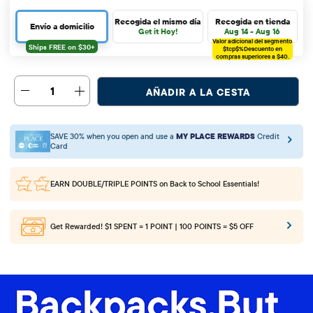
Recogida el mismo día
Recogida en tienda
Envío a domicilio
Get it Hoy!
Aug 14 - Aug 16
Valor adicional del segmento
$tcp$%
Descuento en
compras superiores a $40.
1
AÑADIR A LA CESTA
SAVE 30% when you open and use a
MY PLACE REWARDS
Credit
Card
EARN DOUBLE/TRIPLE POINTS
on Back to School Essentials!
Get Rewarded!
$1 SPENT = 1 POINT | 100 POINTS = $5 OFF