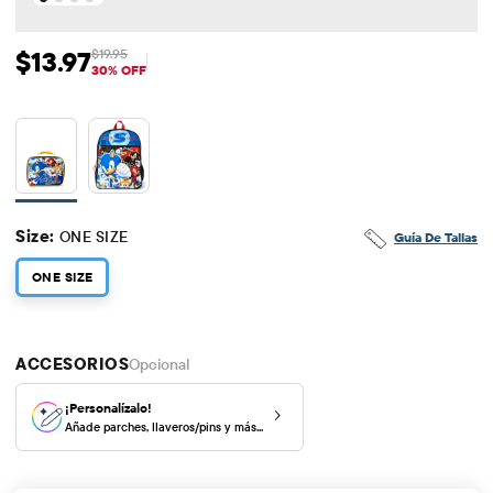
$13.97
$19.95
Precio de venta: $13.97
Precio original: $19.95
30% OFF
Size:
ONE SIZE
Guía De Tallas
ONE SIZE
ACCESORIOS
Opcional
¡Personalízalo!
Añade parches, llaveros/pins y más...