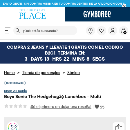
ENVÍO GRATIS. SIN COMPRA MÍNIMA EN TU COMPRA DENTRO DE LA APLICACIÓN CON EL
CÓDIGO
FREESHIP
DESCARGAR AHORA
El siguiente campo de búsqueda filtra las búsquedas
¿Qué
0
estás
buscando?
COMPRA 2 JEANS Y LLÉVATE 1 GRATIS CON EL CÓDIGO
B2G1. TERMINA EN:
3
DAYS
13
HRS
22
MINS
8
SECS
>
>
Home
Tienda de personajes
Sónico
CUSTOMIZABLE
Sonic
Boys Sonic The Hedgehogâ¢ Lunchbox - Multi
¡Sé el primero en dejar una reseña!
|
55