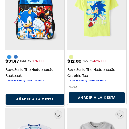
Precio de venta: $31.47
Precio de venta: $12.00
$31.47
$12.00
Precio original: $44.95
Precio original: $22.95
$44.95
30% OFF
$22.95
48% OFF
Boys Sonic The Hedgehogâ¢ 
Boys Sonic The Hedgehogâ¢ 
Backpack
Graphic Tee
Nuevo
AÑADIR A LA CESTA
AÑADIR A LA CESTA