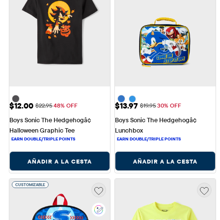
Precio de venta: $12.00
Precio de venta: $13.97
$12.00
$13.97
Precio original: $22.95
Precio original: $19.95
$22.95
48% OFF
$19.95
30% OFF
Boys Sonic The Hedgehogâ¢ 
Boys Sonic The Hedgehogâ¢ 
Halloween Graphic Tee
Lunchbox
AÑADIR A LA CESTA
AÑADIR A LA CESTA
CUSTOMIZABLE