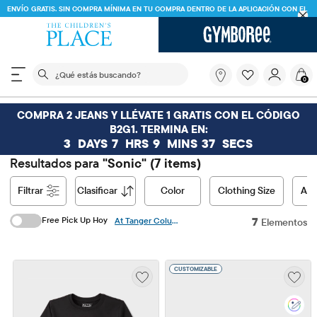
ENVÍO GRATIS. SIN COMPRA MÍNIMA EN TU COMPRA DENTRO DE LA APLICACIÓN CON EL
CÓDIGO
FREESHIP
DESCARGAR AHORA
El siguiente campo de búsqueda filtra las búsquedas
¿Qué
0
estás
buscando?
COMPRA 2 JEANS Y LLÉVATE 1 GRATIS CON EL CÓDIGO
B2G1. TERMINA EN:
3
DAYS
7
HRS
9
MINS
36
SECS
Resultados para
"Sonic"
(7 items)
filtrar
clasificar
Color
Clothing Size
Acc
Free Pick Up Hoy
7
At Tanger Columbus, Sunbury
Elementos
CUSTOMIZABLE