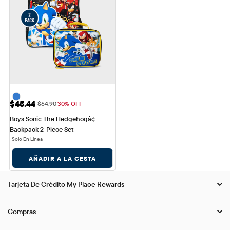
Precio de venta: $45.44
$45.44
Precio original: $64.90
$64.90
30% OFF
Boys Sonic The Hedgehogâ¢ 
Backpack 2-Piece Set
Solo En Línea
AÑADIR A LA CESTA
Tarjeta De Crédito My Place Rewards
Compras