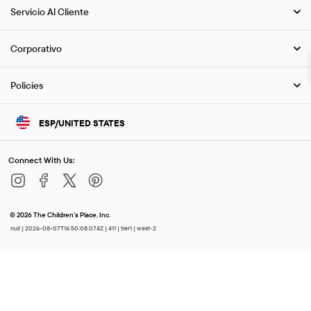
Servicio Al Cliente
Corporativo
Policies
ESP/UNITED STATES
Connect With Us:
© 2026 The Children's Place, Inc.
null | 2026-08-07T16:50:08.074Z
| 411
| tier1 | west-2