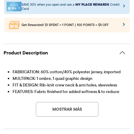
SAVE 30% when you open and use a
MY PLACE REWARDS
Credit
Card
Get Rewarded!
$1 SPENT = 1 POINT | 100 POINTS = $5 OFF
Product Description
FABRICATION: 60% cotton/40% polyester jersey, imported
MULTIPACK: 1 ombre, 1 quad graphic design
FIT & DESIGN: Rib-knit crew neck & arm holes, sleeveless
FEATURES: Fabric finished for added softness & to reduce
Artículo #: 3053204_BQ
shrinkage
El paquete incluye
MOSTRAR MÁS
RENEW BLUE
SIMPLYWHT