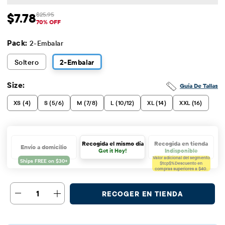
$7.78
$25.95
Precio de venta: $7.78
Precio original: $25.95
70% OFF
Pack:
2-Embalar
Soltero
2
-Embalar
Size:
Guía De Tallas
XS (4)
S (5/6)
M (7/8)
L (10/12)
XL (14)
XXL (16)
Recogida el mismo día
Recogida en tienda
Envío a domicilio
Get it Hoy!
Indisponible
Valor adicional del segmento
$tcp$%
Descuento en
compras superiores a $40.
1
RECOGER EN TIENDA