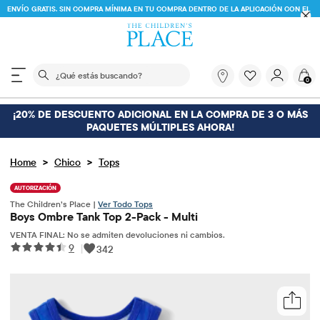
ENVÍO GRATIS. SIN COMPRA MÍNIMA EN TU COMPRA DENTRO DE LA APLICACIÓN CON EL
CÓDIGO
FREESHIP
DESCARGAR AHORA
El siguiente campo de búsqueda filtra las búsquedas
¿Qué
0
estás
buscando?
¡20% DE DESCUENTO ADICIONAL EN LA COMPRA DE 3 O MÁS
PAQUETES MÚLTIPLES AHORA!
>
>
Home
Chico
Tops
AUTORIZACIÓN
The Children’s Place |
Ver Todo Tops
Boys Ombre Tank Top 2-Pack - Multi
VENTA FINAL: No se admiten devoluciones ni cambios.
9
|
342