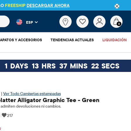
GO
FREESHIP
DESCARGAR AHORA
 más populares y los resultados de productos a medida que escr
¿Qué
ESP
estás
0
buscando?
APATOS Y ACCESORIOS
TENDENCIAS ACTUALES
LIQUIDACIÓN
:
1
DAYS
13
HRS
37
MINS
21
SECS
 |
Ver Todo Camisetas estampadas
latter Alligator Graphic Tee - Green
admiten devoluciones ni cambios.
|
217
$3.45
io original: $11.5
F