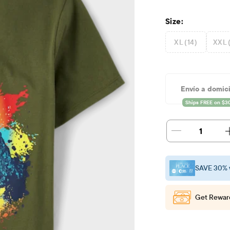
Size:
XL (14)
XXL 
Envío a domici
1
SAVE 30% 
Get Rewar