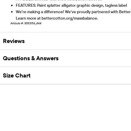
FEATURES: Paint splatter alligator graphic design, tagless label
We're making a difference! We've proudly partnered with Better 
Learn more at bettercotton.org/massbalance.
Artículo #: 3053156_444
Reviews
Questions & Answers
Size Chart