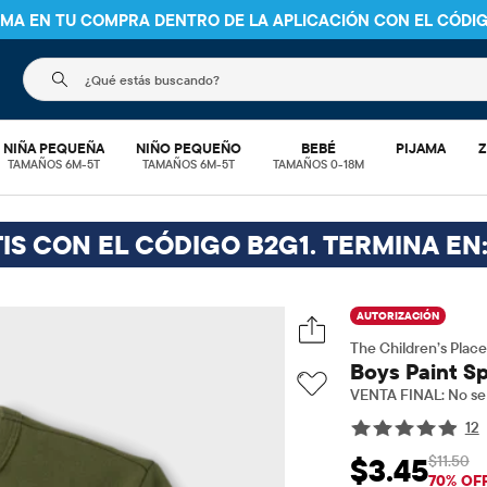
NIMA EN TU COMPRA DENTRO DE LA APLICACIÓN CON EL CÓDI
El siguiente campo de búsqueda filtra las búsquedas
NIÑA PEQUEÑA
NIÑO PEQUEÑO
BEBÉ
PIJAMA
Z
TAMAÑOS 6M-5T
TAMAÑOS 6M-5T
TAMAÑOS 0-18M
IS CON EL CÓDIGO B2G1. TERMINA EN
AUTORIZACIÓN
The Children’s Place
Boys Paint Sp
VENTA FINAL: No se 
12
$11.50
$3.45
Precio de venta: 
Prec
70% OF