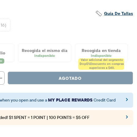
Guía De Tallas
(16)
Recogida el mismo día
Recogida en tienda
lio
Indisponible
Indisponible
Valor adicional del segmento
$tcp$%
Descuento en compras
superiores a $40.
AGOTADO
when you open and use a
MY PLACE REWARDS
Credit Card
ded!
$1 SPENT = 1 POINT | 100 POINTS = $5 OFF