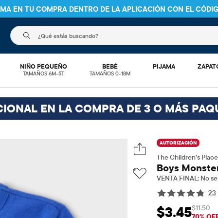
NIMA EN TU COMPRA DENTRO DE LA APLICACIÓN CON EL CÓDI
El siguiente campo de búsqueda filtra las búsquedas
NIÑO PEQUEÑO
BEBÉ
PIJAMA
ZAPAT
TAMAÑOS 6M-5T
TAMAÑOS 0-18M
CIONAL EN LA COMPRA DE 3 O MÁS PAQ
AUTORIZACIÓN
The Children’s Place
Boys Monster
VENTA FINAL: No se 
23
$11.50
$3.45
Precio de venta: 
Prec
70% OF