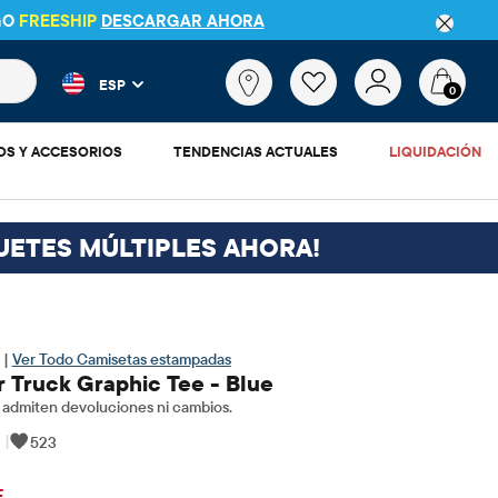
GO
FREESHIP
DESCARGAR AHORA
 más populares y los resultados de productos a medida que escr
¿Qué
ESP
estás
0
buscando?
OS Y ACCESORIOS
TENDENCIAS ACTUALES
LIQUIDACIÓN
UETES MÚLTIPLES AHORA!
 |
Ver Todo Camisetas estampadas
 Truck Graphic Tee - Blue
admiten devoluciones ni cambios.
|
523
$3.45
io original: $11.5
F