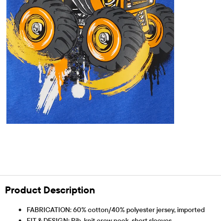
Product Description
FABRICATION: 60% cotton/40% polyester jersey, imported
FIT & DESIGN: Rib-knit crew neck, short sleeves