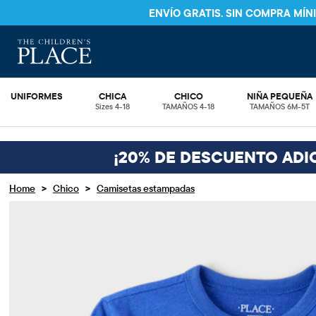
ENVÍO GRATIS. SIN COMPRA MÍ
UNIFORMES
CHICA
CHICO
NIÑA PEQUEÑA
Sizes 4-18
TAMAÑOS 4-18
TAMAÑOS 6M-5T
¡20% DE DESCUENTO ADI
>
>
Home
Chico
Camisetas estampadas