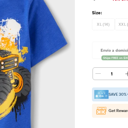
Size:
XL (14)
XXL 
Envío a domici
1
SAVE 30% 
Get Rewar