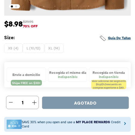
$8.98
$29.95
Precio de venta: $8.98
Precio original: $29.95
70% OFF
Size:
Guía De Tallas
XS (4)
L (10/12)
XL (14)
Recogida el mismo día
Recogida en tienda
Envío a domicilio
Indisponible
Indisponible
Valor adicional del segmento
$tcp$%
Descuento en
compras superiores a $40.
1
AGOTADO
SAVE 30% when you open and use a
MY PLACE REWARDS
Credit
Card