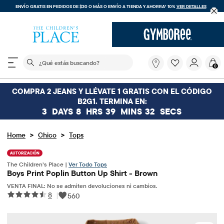
ENVÍO GRATIS EN PEDIDOS DE $30 O MÁS O
ENVÍO A TIENDA Y AHORRA* 10%
VER DETALLES
El siguiente campo de búsqueda filtra las búsquedas
¿Qué
0
estás
buscando?
COMPRA 2 JEANS Y LLÉVATE 1 GRATIS CON EL CÓDIGO
B2G1. TERMINA EN:
3
DAYS
8
HRS
39
MINS
32
SECS
>
>
Home
Chico
Tops
AUTORIZACIÓN
The Children’s Place |
Ver Todo Tops
Boys Print Poplin Button Up Shirt - Brown
VENTA FINAL: No se admiten devoluciones ni cambios.
8
|
560