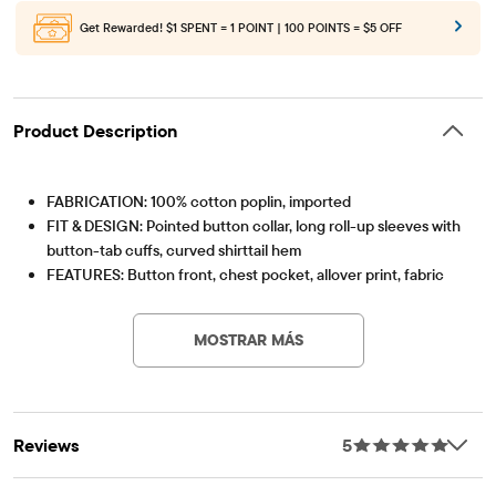
Get Rewarded!
$1 SPENT = 1 POINT | 100 POINTS = $5 OFF
Product Description
FABRICATION: 100% cotton poplin, imported
FIT & DESIGN: Pointed button collar, long roll-up sleeves with
button-tab cuffs, curved shirttail hem
FEATURES: Button front, chest pocket, allover print, fabric
Artículo #: 3055168_1479
finished for added softness & to reduce shrinkage
MOSTRAR MÁS
Reviews
5