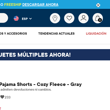
GO
FREESHIP
DESCARGAR AHORA
 más populares y los resultados de productos a medida que escr
¿Qué
ESP
estás
0
buscando?
OS Y ACCESORIOS
TENDENCIAS ACTUALES
LIQUIDACIÓN
UETES MÚLTIPLES AHORA!
 Pajama Shorts - Cozy Fleece - Gray
admiten devoluciones ni cambios.
|
233
$4.48
cio original: $14.95
F