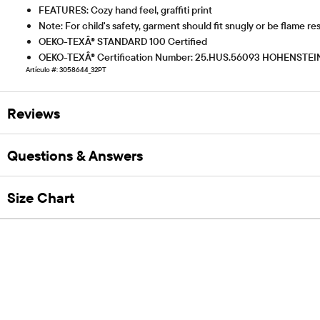
FEATURES: Cozy hand feel, graffiti print
Note: For child's safety, garment should fit snugly or be flame res
OEKO-TEXÂ® STANDARD 100 Certified
OEKO-TEXÂ® Certification Number: 25.HUS.56093 HOHENSTEI
Artículo #: 3058644_32PT
Reviews
Questions & Answers
Size Chart