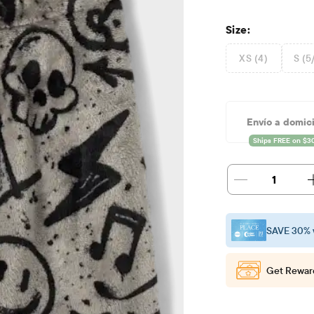
Size:
XS (4)
S (5
Envío a domici
1
SAVE 30% 
Get Rewar