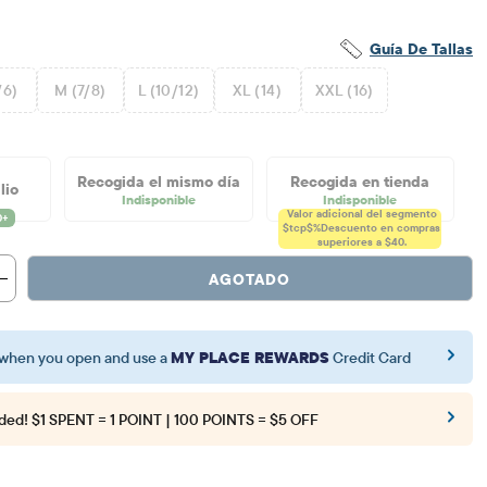
Guía De Tallas
/6)
M (7/8)
L (10/12)
XL (14)
XXL (16)
Recogida el mismo día
Recogida en tienda
lio
Indisponible
Indisponible
Valor adicional del segmento
$tcp$%
Descuento en compras
superiores a $40.
AGOTADO
when you open and use a
MY PLACE REWARDS
Credit Card
ded!
$1 SPENT = 1 POINT | 100 POINTS = $5 OFF