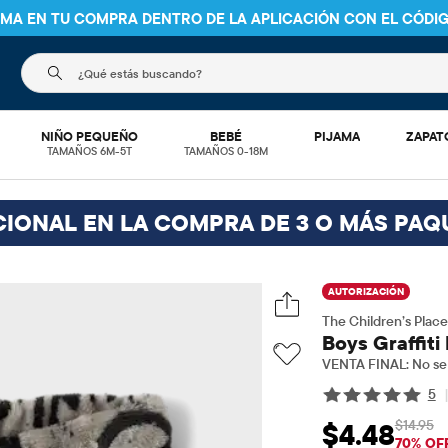
NIMA EN TU COMPRA DENTRO DE LA APLICACIÓN CON EL CÓDI
El siguiente campo de búsqueda filtra las búsquedas
NIÑO PEQUEÑO
BEBÉ
PIJAMA
ZAPAT
TAMAÑOS 6M-5T
TAMAÑOS 0-18M
CIONAL EN LA COMPRA DE 3 O MÁS PAQ
AUTORIZACIÓN
The Children’s Place
Boys Graffiti
VENTA FINAL: No se 
5
$14.95
$4.48
Precio de venta: 
Pre
70% OF