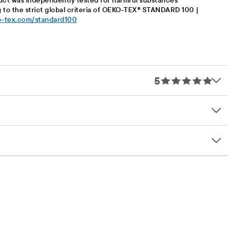
uct was independently tested for harmful substances
 to the strict global criteria of OEKO-TEX® STANDARD 100 |
-tex.com/standard100
5