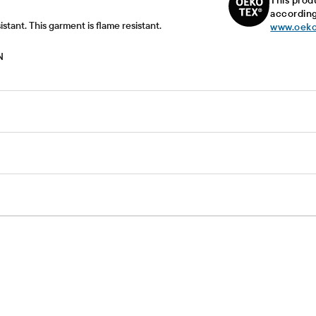
This prod
according
istant. This garment is flame resistant.
www.oeko
N