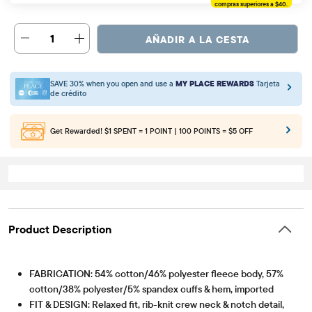
compras superiores a $40.
1
AÑADIR A LA CESTA
SAVE 30% when you open and use a
MY PLACE REWARDS
Tarjeta
de crédito
Get Rewarded!
$1 SPENT = 1 POINT | 100 POINTS = $5 OFF
Product Description
FABRICATION: 54% cotton/46% polyester fleece body, 57%
cotton/38% polyester/5% spandex cuffs & hem, imported
FIT & DESIGN: Relaxed fit, rib-knit crew neck & notch detail,