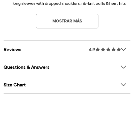
long sleeves with dropped shoulders, rib-knit cuffs & hem, hits
Artículo #: 3057256_2154
at hip
FEATURES: Heavier weight fleece with brushed interior for
MOSTRAR MÁS
added warmth, fabric finished for added softness & to reduce
shrinkage, garment dyed
Reviews
4.9
Questions & Answers
Size Chart