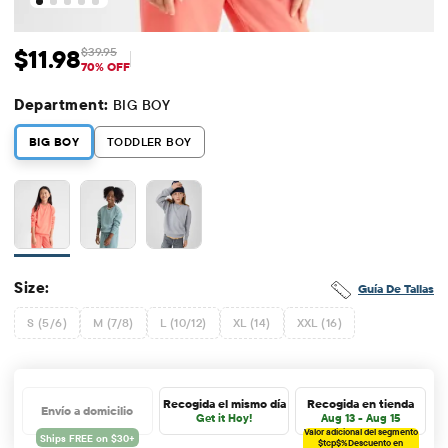
$11.98
$39.95
Precio de venta: $11.98
Precio original: $39.95
70% OFF
Department:
BIG BOY
BIG BOY
TODDLER BOY
Size:
Guía De Tallas
S (5/6)
M (7/8)
L (10/12)
XL (14)
XXL (16)
Recogida el mismo día
Recogida en tienda
Envío a domicilio
Get it Hoy!
Aug 13 - Aug 15
Valor adicional del segmento
$tcp$%
Descuento en