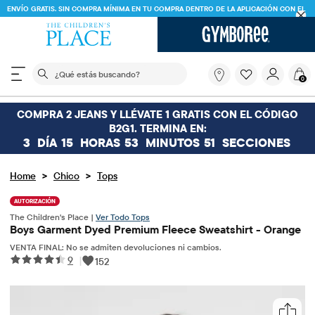
ENVÍO GRATIS. SIN COMPRA MÍNIMA EN TU COMPRA DENTRO DE LA APLICACIÓN CON EL
CÓDIGO
FREESHIP
DESCARGAR AHORA
El siguiente campo de búsqueda filtra las búsquedas
¿Qué
0
estás
buscando?
COMPRA 2 JEANS Y LLÉVATE 1 GRATIS CON EL CÓDIGO
B2G1. TERMINA EN:
3
DÍA
15
HORAS
53
MINUTOS
50
SECCIONES
>
>
Home
Chico
Tops
AUTORIZACIÓN
The Children's Place |
Ver Todo Tops
Boys Garment Dyed Premium Fleece Sweatshirt - Orange
VENTA FINAL: No se admiten devoluciones ni cambios.
9
|
152