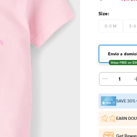
Size:
0-3 M
3-6
Envío a domici
1
SAVE 30% 
EARN DOU
Get Rewar