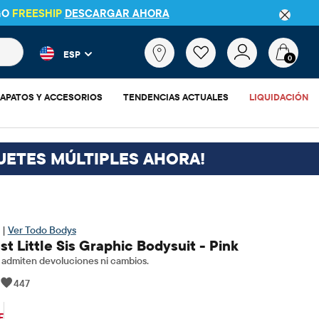
GO
FREESHIP
DESCARGAR AHORA
 más populares y los resultados de productos a medida que escr
¿Qué
ESP
estás
0
buscando?
APATOS Y ACCESORIOS
TENDENCIAS ACTUALES
LIQUIDACIÓN
UETES MÚLTIPLES AHORA!
 |
Ver Todo Bodys
st Little Sis Graphic Bodysuit - Pink
admiten devoluciones ni cambios.
|
447
$3.88
cio original: $12.95
F