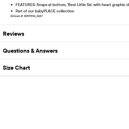
FEATURES: Snaps at bottom, 'Best Little Sis' with heart graphic de
Part of our babyPLACE collection
Artículo #: 3059556_3247
Reviews
Questions & Answers
Size Chart