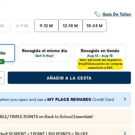
Guía De Tallas
 M
6-9 M
9-12 M
12-18 M
18-24 M
Recogida el mismo día
Recogida en tienda
lio
Get it Hoy!
Aug 13 - Aug 15
Valor adicional del segmento
$tcp$%
Descuento en compras
superiores a $40.
AÑADIR A LA CESTA
when you open and use a
MY PLACE REWARDS
Credit Card
BLE/TRIPLE POINTS
on Back to School Essentials!
ded!
$1 SPENT = 1 POINT | 100 POINTS = $5 OFF