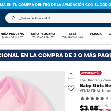
NIMA EN TU COMPRA DENTRO DE LA APLICACIÓN CON EL CÓDI
El siguiente campo de búsqueda filtra las búsquedas
NIÑA PEQUEÑA
NIÑO PEQUEÑO
BEBÉ
PIJAMA
Z
TAMAÑOS 6M-5T
TAMAÑOS 6M-5T
TAMAÑOS 0-18M
CIONAL EN LA COMPRA DE 3 O MÁS PAQ
AUTORIZACIÓN
The Children’s Place
Baby Girls Be
VENTA FINAL: No se 
4
$12.95
$3.88
Precio de venta: 
Pre
70% OF