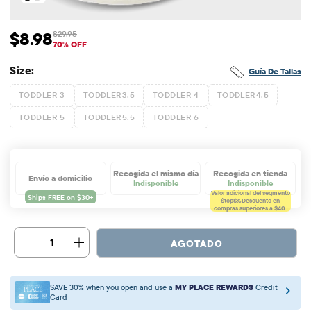
$8.98
$29.95
Precio de venta: $8.98
Precio original: $29.95
70% OFF
Size:
Guía De Tallas
TODDLER 3
TODDLER3.5
TODDLER 4
TODDLER4.5
TODDLER 5
TODDLER5.5
TODDLER 6
Recogida el mismo día
Recogida en tienda
Envío a domicilio
Indisponible
Indisponible
Valor adicional del segmento
$tcp$%
Descuento en
compras superiores a $40.
1
AGOTADO
SAVE 30% when you open and use a
MY PLACE REWARDS
Credit
Card