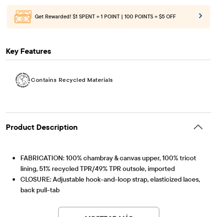
Get Rewarded!
$1 SPENT = 1 POINT | 100 POINTS = $5 OFF
Key Features
Contains Recycled Materials
Product Description
FABRICATION: 100% chambray & canvas upper, 100% tricot
lining, 51% recycled TPR/49% TPR outsole, imported
CLOSURE: Adjustable hook-and-loop strap, elasticized laces,
back pull-tab
FEATURES: Designed as their first walking shoe, extra padding
Contains Recycled Materials
Lessen the impact on our planet – product contains a
at sock, flexible outsole with traction, daisy graphic design at
minimum 15% recycled content – this logo symbolizes
MOSTRAR MÁS
side
our approach to doing better