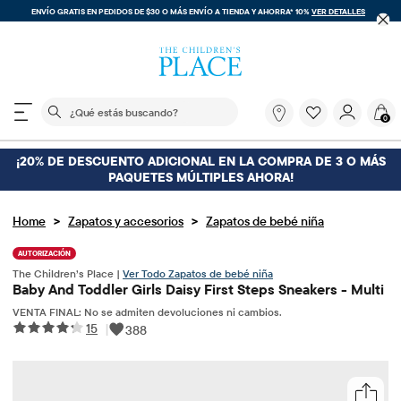
ENVÍO GRATIS EN PEDIDOS DE $30 O MÁS
ENVÍO A TIENDA Y AHORRA* 10%
VER DETALLES
El siguiente campo de búsqueda filtra las búsquedas
¿Qué
0
estás
buscando?
¡20% DE DESCUENTO ADICIONAL EN LA COMPRA DE 3 O MÁS
PAQUETES MÚLTIPLES AHORA!
>
>
Home
Zapatos y accesorios
Zapatos de bebé niña
AUTORIZACIÓN
The Children’s Place |
Ver Todo Zapatos de bebé niña
Baby And Toddler Girls Daisy First Steps Sneakers - Multi
VENTA FINAL: No se admiten devoluciones ni cambios.
15
|
388