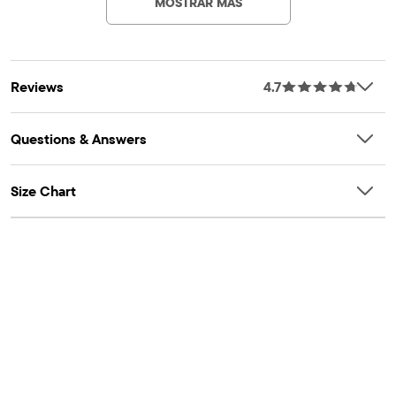
Part of our shoePLACEÂ® collection
Artículo #: 3052015_BQ
Reviews
4.7
Questions & Answers
Size Chart