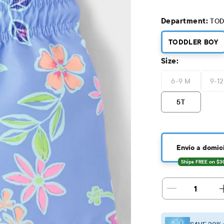
Department:
TOD
TODDLER BOY
Size:
6-9 M
9-1
5T
Envío a domici
1