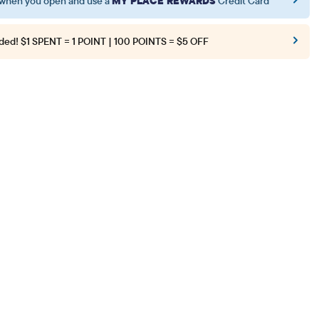
when you open and use a
MY PLACE REWARDS
Credit Card
ded!
$1 SPENT = 1 POINT | 100 POINTS = $5 OFF