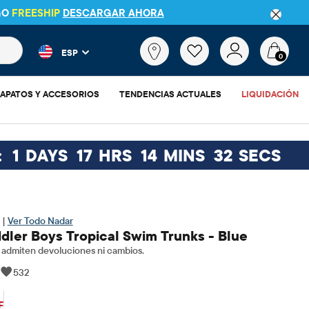
GO
FREESHIP
DESCARGAR AHORA
 más populares y los resultados de productos a medida que escr
¿Qué
ESP
estás
0
buscando?
APATOS Y ACCESORIOS
TENDENCIAS ACTUALES
LIQUIDACIÓN
:
1
DAYS
17
HRS
14
MINS
31
SECS
 |
Ver Todo Nadar
dler Boys Tropical Swim Trunks - Blue
admiten devoluciones ni cambios.
|
532
$5.08
cio original: $16.95
F