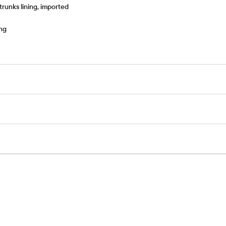
runks lining, imported
ing