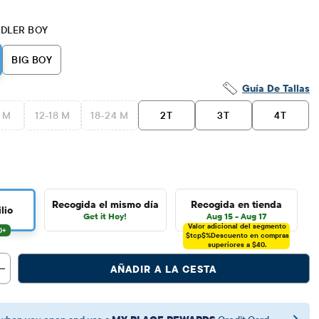
DLER BOY
BIG BOY
Guía De Tallas
2 M
12-18 M
18-24 M
2T
3T
4T
Recogida el mismo día
Recogida en tienda
lio
Get it Hoy!
Aug 15 - Aug 17
Valor adicional del segmento
$tcp$%
Descuento en compras
superiores a $40.
AÑADIR A LA CESTA