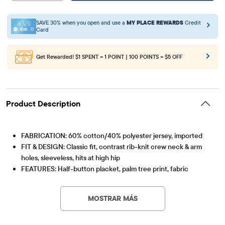
SAVE 30% when you open and use a
MY PLACE REWARDS
Credit
Card
Get Rewarded!
$1 SPENT = 1 POINT | 100 POINTS = $5 OFF
Product Description
FABRICATION: 60% cotton/40% polyester jersey, imported
FIT & DESIGN: Classic fit, contrast rib-knit crew neck & arm
holes, sleeveless, hits at high hip
FEATURES: Half-button placket, palm tree print, fabric
Artículo #: 3060644_1205
finished for added softness & to reduce shrinkage
MOSTRAR MÁS