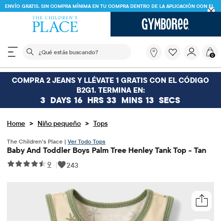
ENVÍO GRATIS. SIN COMPRA MÍNIMA EN TU COMPRA DENTRO DE LA APLICACIÓN CON EL
CÓDIGO
FREESHIP
DESCARGAR AHORA
El siguiente campo de búsqueda filtra las búsquedas
¿Qué
0
estás
buscando?
COMPRA 2 JEANS Y LLÉVATE 1 GRATIS CON EL CÓDIGO
B2G1. TERMINA EN:
3
DAYS
16
HRS
33
MINS
13
SECS
>
>
Home
Niño pequeño
Tops
The Children’s Place |
Ver Todo Tops
Baby And Toddler Boys Palm Tree Henley Tank Top - Tan
9
|
243