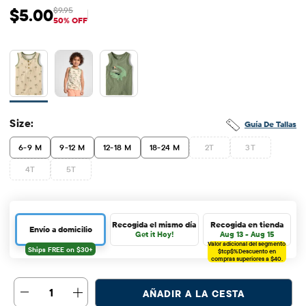
$5.00
$9.95
Precio de venta: $5
Precio original: $9.95
50% OFF
Size:
Guía De Tallas
6-9 M
9-12 M
12-18 M
18-24 M
2T
3T
4T
5T
Recogida el mismo día
Recogida en tienda
Envío a domicilio
Get it Hoy!
Aug 13 - Aug 15
Valor adicional del segmento
$tcp$%
Descuento en
compras superiores a $40.
1
AÑADIR A LA CESTA