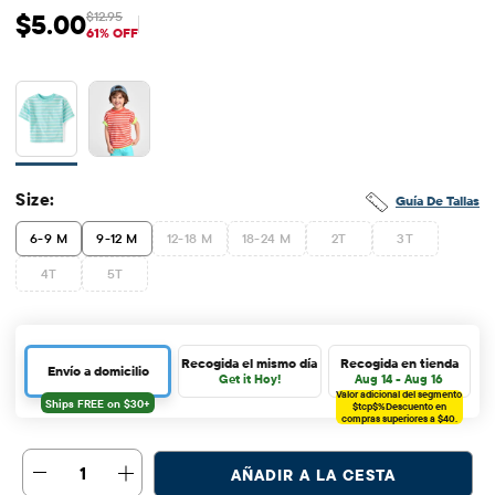
$5.00
$12.95
Precio de venta: $5
Precio original: $12.95
61% OFF
Size:
Guía De Tallas
6-9 M
9-12 M
12-18 M
18-24 M
2T
3T
4T
5T
Recogida el mismo día
Recogida en tienda
Envío a domicilio
Get it Hoy!
Aug 14 - Aug 16
Valor adicional del segmento
$tcp$%
Descuento en
compras superiores a $40.
1
AÑADIR A LA CESTA