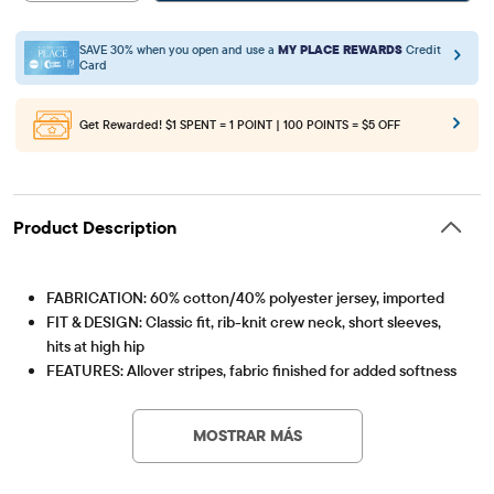
SAVE 30% when you open and use a
MY PLACE REWARDS
Credit
Card
Get Rewarded!
$1 SPENT = 1 POINT | 100 POINTS = $5 OFF
Product Description
FABRICATION: 60% cotton/40% polyester jersey, imported
FIT & DESIGN: Classic fit, rib-knit crew neck, short sleeves,
hits at high hip
FEATURES: Allover stripes, fabric finished for added softness
Artículo #: 3058871_33KX
& to reduce shrinkage
MOSTRAR MÁS