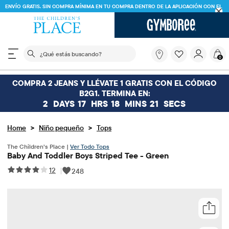
ENVÍO GRATIS. SIN COMPRA MÍNIMA EN TU COMPRA DENTRO DE LA APLICACIÓN CON EL
CÓDIGO
FREESHIP
DESCARGAR AHORA
El siguiente campo de búsqueda filtra las búsquedas
¿Qué
0
estás
buscando?
COMPRA 2 JEANS Y LLÉVATE 1 GRATIS CON EL CÓDIGO
B2G1. TERMINA EN:
2
DAYS
17
HRS
18
MINS
21
SECS
>
>
Home
Niño pequeño
Tops
The Children’s Place |
Ver Todo Tops
Baby And Toddler Boys Striped Tee - Green
12
|
248