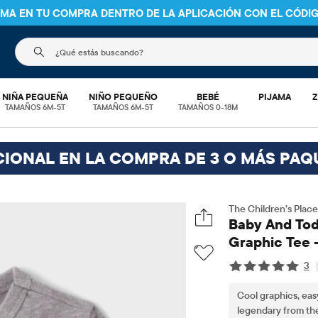
NIMA EN TU COMPRA DENTRO DE LA APLICACIÓN CON EL CÓDI
El siguiente campo de búsqueda filtra las búsquedas
NIÑA PEQUEÑA
NIÑO PEQUEÑO
BEBÉ
PIJAMA
Z
TAMAÑOS 6M-5T
TAMAÑOS 6M-5T
TAMAÑOS 0-18M
CIONAL EN LA COMPRA DE 3 O MÁS PAQ
The Children’s Place
Baby And Tod
Graphic Tee 
3
Cool graphics, eas
legendary from the f