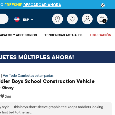
GO
FREESHIP
DESCARGAR AHORA
 más populares y los resultados de productos a medida que escr
¿Qué
ESP
estás
0
buscando?
APATOS Y ACCESORIOS
TENDENCIAS ACTUALES
LIQUIDACIÓN
UETES MÚLTIPLES AHORA!
 |
Ver Todo Camisetas estampadas
dler Boys School Construction Vehicle
- Gray
|
266
y style — this boys short sleeve graphic tee keeps toddlers looking
irst bell to the last.