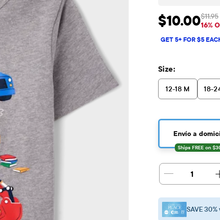
$11.95
$10.00
Precio de venta: 
Pr
16% 
GET 5+ FOR $5 EAC
Size:
12-18 M
18-2
Envío a domici
1
SAVE 30% 