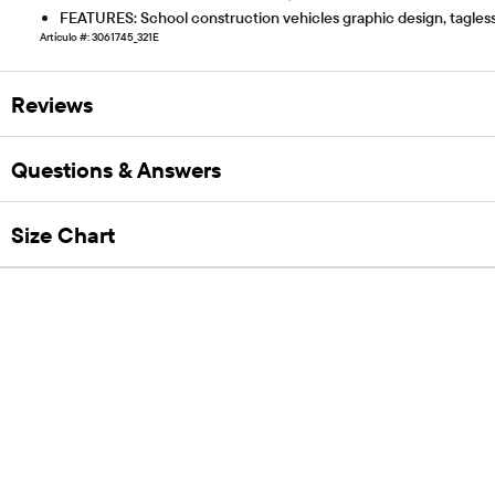
FEATURES: School construction vehicles graphic design, tagless
Artículo #: 3061745_321E
Reviews
Questions & Answers
Size Chart