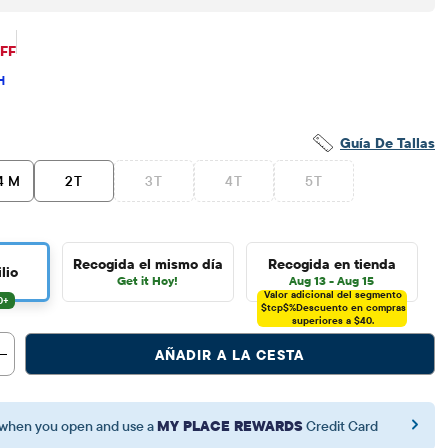
$10
ecio original: $11.95
OFF
H
Guía De Tallas
4 M
2T
3T
4T
5T
Recogida el mismo día
Recogida en tienda
lio
Get it Hoy!
Aug 13 - Aug 15
Valor adicional del segmento
$tcp$%
Descuento en compras
superiores a $40.
AÑADIR A LA CESTA
when you open and use a
MY PLACE REWARDS
Credit Card