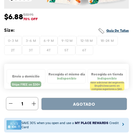
$6.88
$22.95
Precio de venta: $6.88
Precio original: $22.95
70% OFF
Size:
Guía De Tallas
0-3 M
3-6 M
6-9 M
9-12 M
12-18 M
18-24 M
2T
3T
4T
5T
6T
Recogida el mismo día
Recogida en tienda
Envío a domicilio
Indisponible
Indisponible
Valor adicional del segmento
$tcp$%
Descuento en
compras superiores a $40.
1
AGOTADO
SAVE 30% when you open and use a
MY PLACE REWARDS
Credit
Card