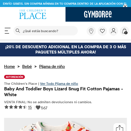
ENVÍO GRATIS. SIN COMPRA MÍNIMA EN TU COMPRA DENTRO DE LA APLICACIÓN CON EL
CÓDIGO
FREESHIP
DESCARGAR AHORA
El siguiente campo de búsqueda filtra las búsquedas
¿Qué
0
estás
buscando?
¡20% DE DESCUENTO ADICIONAL EN LA COMPRA DE 3 O MÁS
PAQUETES MÚLTIPLES AHORA!
>
>
Home
Bebé
Pijama de niño
AUTORIZACIÓN
The Children’s Place |
Ver Todo Pijama de niño
Baby And Toddler Boys Lizard Snug Fit Cotton Pajamas -
White
VENTA FINAL: No se admiten devoluciones ni cambios.
15
|
567