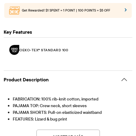
Get Rewarded!
$1 SPENT = 1 POINT | 100 POINTS = $5 OFF
Key Features
OEKO-TEX® STANDARD 100
Product Description
FABRICATION: 100% rib-knit cotton, imported
PAJAMA TOP: Crew neck, short sleeves
PAJAMA SHORTS: Pull-on elasticized waistband
FEATURES: Lizard & bug print
Note: For child's safety, garment should fit snugly. This
OEKO-TEX® STANDARD 100
This product was independently tested for harmful
garment is not flame resistant. Loose fitting garment is more