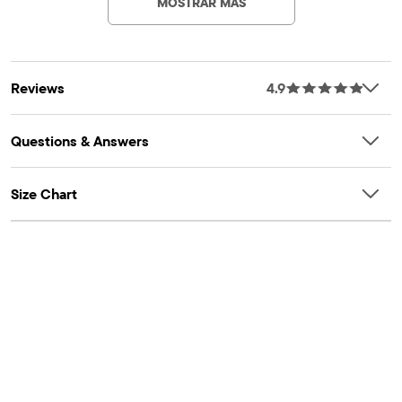
substances according to the strict global criteria of
MOSTRAR MÁS
likely to catch fire.
OEKO-TEX® STANDARD 100 |
www.oeko-
OEKO-TEXÂ® STANDARD 100 Certified
tex.com/standard100
Artículo #: 3053340_32E5
OEKO-TEXÂ® Certification Number: 22.HIN.11428
HOHENSTEIN HTTI
Reviews
4.9
Questions & Answers
Size Chart