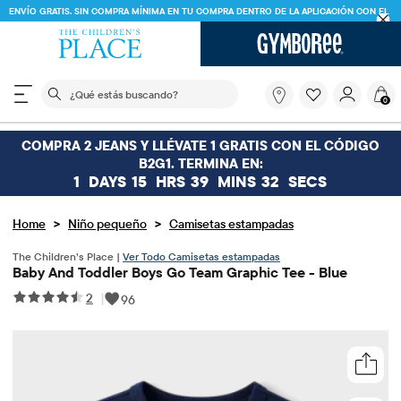
ENVÍO GRATIS. SIN COMPRA MÍNIMA EN TU COMPRA DENTRO DE LA APLICACIÓN CON EL
CÓDIGO
FREESHIP
DESCARGAR AHORA
El siguiente campo de búsqueda filtra las búsquedas
¿Qué
0
estás
buscando?
COMPRA 2 JEANS Y LLÉVATE 1 GRATIS CON EL CÓDIGO
B2G1. TERMINA EN:
1
DAYS
15
HRS
39
MINS
32
SECS
>
>
Home
Niño pequeño
Camisetas estampadas
The Children’s Place |
Ver Todo Camisetas estampadas
Baby And Toddler Boys Go Team Graphic Tee - Blue
2
|
96