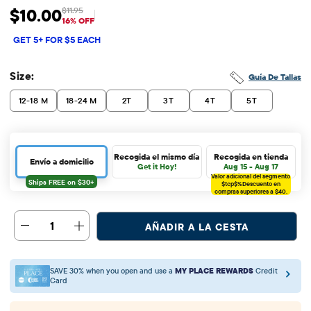
$10.00
$11.95
Precio de venta: $10
Precio original: $11.95
16% OFF
GET 5+ FOR $5 EACH
Size:
Guía De Tallas
12-18 M
18-24 M
2T
3T
4T
5T
Recogida el mismo día
Recogida en tienda
Envío a domicilio
Get it Hoy!
Aug 15 - Aug 17
Valor adicional del segmento
$tcp$%
Descuento en
compras superiores a $40.
1
AÑADIR A LA CESTA
SAVE 30% when you open and use a
MY PLACE REWARDS
Credit
Card