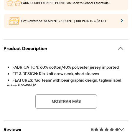
EARN DOUBLE/TRIPLE POINTS
on Back to School Essentials!
Get Rewarded!
$1 SPENT = 1 POINT | 100 POINTS = $5 OFF
Product Description
FABRICATION: 60% cotton/40% polyester jersey, imported
FIT & DESIGN: Rib-knit crew neck, short sleeves
FEATURES: 'Go Team' with bear graphic design, tagless label
Artículo #: 3061576_IV
MOSTRAR MÁS
Reviews
5