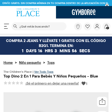
ENVÍO GRATIS. SIN COMPRA MÍNIMA EN TU COMPRA DENTRO DE LA APLICACIÓN CON EL
CÓDIGO
FREESHIP
DESCARGAR AHORA
El siguiente campo de búsqueda filtra las búsquedas
¿Qué
0
estás
buscando?
COMPRA 2 JEANS Y LLÉVATE 1 GRATIS CON EL CÓDIGO
B2G1. TERMINA EN:
1
DAYS
16
HRS
3
MINS
56
SECS
>
>
Home
Niño pequeño
Tops
The Children’s Place |
Ver Todo Tops
Top Dino 2 En 1 Para Bebés Y Niños Pequeños - Blue
¡Sé el primero en dejar una reseña!
|
1