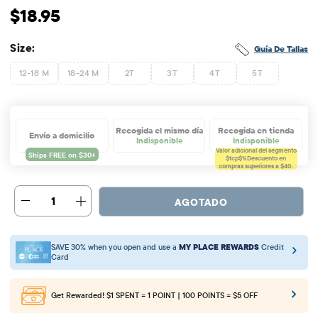
Precio original: $18.95
$18.95
Size:
Guía De Tallas
12-18 M
18-24 M
2T
3T
4T
5T
Recogida el mismo día
Recogida en tienda
Envío a domicilio
Indisponible
Indisponible
Valor adicional del segmento
$tcp$%
Descuento en
compras superiores a $40.
1
AGOTADO
SAVE 30% when you open and use a
MY PLACE REWARDS
Credit
Card
Get Rewarded!
$1 SPENT = 1 POINT | 100 POINTS = $5 OFF