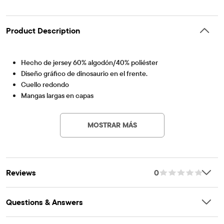
Product Description
Hecho de jersey 60% algodón/40% poliéster
Diseño gráfico de dinosaurio en el frente.
Cuello redondo
Mangas largas en capas
Artículo #: 3035599_220
Importado
MOSTRAR MÁS
Reviews
0
Questions & Answers