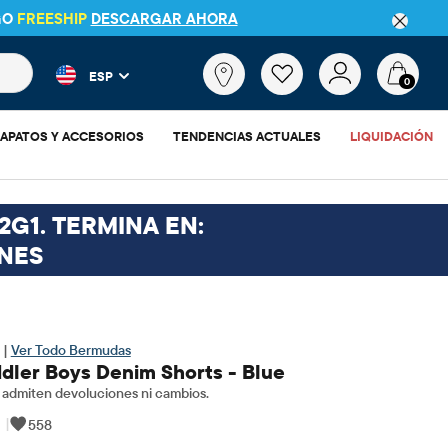
GO
FREESHIP
DESCARGAR AHORA
 más populares y los resultados de productos a medida que escr
¿Qué
ESP
estás
0
buscando?
APATOS Y ACCESORIOS
TENDENCIAS ACTUALES
LIQUIDACIÓN
2G1. TERMINA EN:
NES
 |
Ver Todo Bermudas
dler Boys Denim Shorts - Blue
admiten devoluciones ni cambios.
|
558