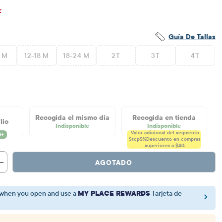
$5.98
io original: $19.95
F
Guía De Tallas
2 M
12-18 M
18-24 M
2T
3T
4T
Recogida el mismo día
Recogida en tienda
lio
Indisponible
Indisponible
Valor adicional del segmento
$tcp$%
Descuento en compras
superiores a $40.
AGOTADO
when you open and use a
MY PLACE REWARDS
Tarjeta de