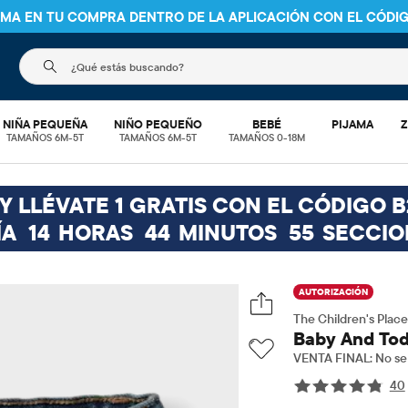
NIMA EN TU COMPRA DENTRO DE LA APLICACIÓN CON EL CÓDI
El siguiente campo de búsqueda filtra las búsquedas
NIÑA PEQUEÑA
NIÑO PEQUEÑO
BEBÉ
PIJAMA
Z
TAMAÑOS 6M-5T
TAMAÑOS 6M-5T
TAMAÑOS 0-18M
 LLÉVATE 1 GRATIS CON EL CÓDIGO B
ÍA
14
HORAS
44
MINUTOS
54
SECCIO
AUTORIZACIÓN
The Children's Place
Baby And Tod
VENTA FINAL: No se 
40