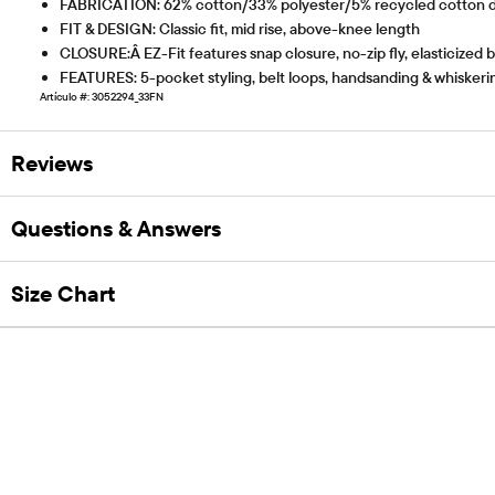
FABRICATION: 62% cotton/33% polyester/5% recycled cotton d
FIT & DESIGN: Classic fit, mid rise, above-knee length
CLOSURE:Â EZ-Fit features snap closure, no-zip fly, elasticized b
FEATURES: 5-pocket styling, belt loops, handsanding & whiskeri
Artículo #: 3052294_33FN
Reviews
Questions & Answers
Size Chart