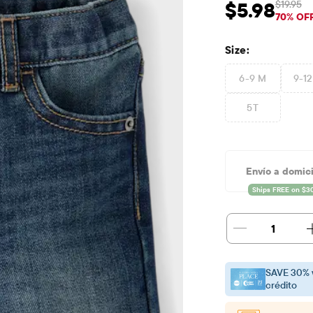
$19.95
$5.98
Precio de venta: 
Prec
70% OF
Size:
6-9 M
9-1
5T
Envío a domici
1
SAVE 30% 
crédito