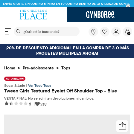
ENVÍO GRATIS. SIN COMPRA MÍNIMA EN TU COMPRA DENTRO DE LA APLICACIÓN CON EL
CÓDIGO
FREESHIP
DESCARGAR AHORA
El siguiente campo de búsqueda filtra las búsquedas
¿Qué
0
estás
buscando?
¡20% DE DESCUENTO ADICIONAL EN LA COMPRA DE 3 O MÁS
PAQUETES MÚLTIPLES AHORA!
>
>
Home
Pre-adolescente
Tops
AUTORIZACIÓN
Sugar & Jade |
Ver Todo Tops
Tween Girls Textured Eyelet Off Shoulder Top - Blue
VENTA FINAL: No se admiten devoluciones ni cambios.
6
|
219