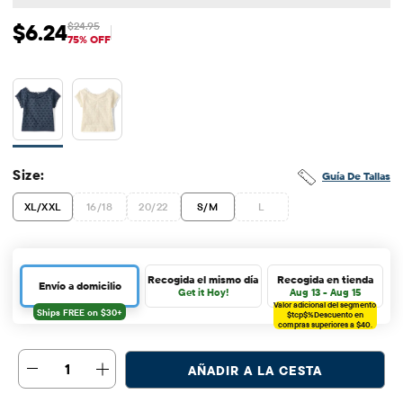
$6.24
$24.95
Precio de venta: $6.24
Precio original: $24.95
75% OFF
Size:
Guía De Tallas
XL/XXL
16/18
20/22
S/M
L
Recogida el mismo día
Recogida en tienda
Envío a domicilio
Get it Hoy!
Aug 13 - Aug 15
Valor adicional del segmento
$tcp$%
Descuento en
compras superiores a $40.
1
AÑADIR A LA CESTA