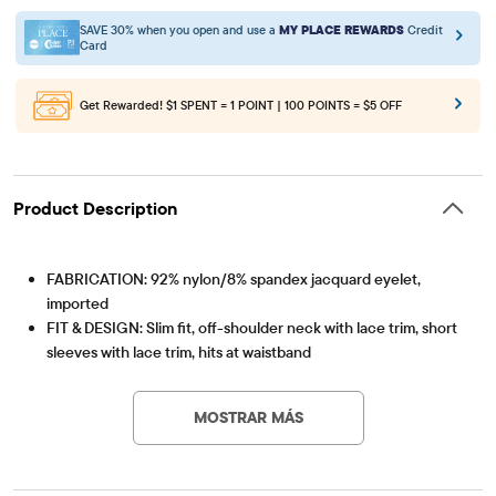
SAVE 30% when you open and use a
MY PLACE REWARDS
Credit
Card
Get Rewarded!
$1 SPENT = 1 POINT | 100 POINTS = $5 OFF
Product Description
FABRICATION: 92% nylon/8% spandex jacquard eyelet,
imported
FIT & DESIGN: Slim fit, off-shoulder neck with lace trim, short
sleeves with lace trim, hits at waistband
Artículo #: 3060314_33LN
FEATURES: Half front bodice lined, cinched front, allover
textured eyelet, fabric finished for added softness & to
MOSTRAR MÁS
reduce shrinkage