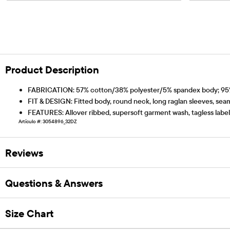
Product Description
FABRICATION: 57% cotton/38% polyester/5% spandex body; 95%
FIT & DESIGN: Fitted body, round neck, long raglan sleeves, se
FEATURES: Allover ribbed, supersoft garment wash, tagless label
Artículo #: 3054896_32DZ
Reviews
Questions & Answers
Size Chart