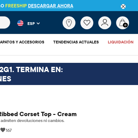
GO
FREESHIP
DESCARGAR AHORA
 más populares y los resultados de productos a medida que escr
¿Qué
ESP
estás
0
buscando?
APATOS Y ACCESORIOS
TENDENCIAS ACTUALES
LIQUIDACIÓN
2G1. TERMINA EN:
NES
Ribbed Corset Top - Cream
admiten devoluciones ni cambios.
|
167