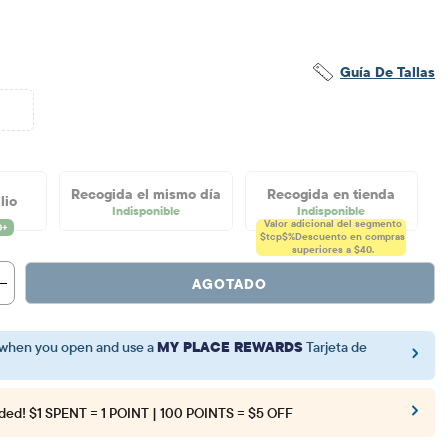
$7.49
io original: $29.95
Guía De Tallas
0
Recogida el mismo día
Recogida en tienda
lio
Indisponible
Indisponible
Valor adicional del segmento
$tcp$%
Descuento en compras
superiores a $40.
AGOTADO
when you open and use a
MY PLACE REWARDS
Tarjeta de
ded!
$1 SPENT = 1 POINT | 100 POINTS = $5 OFF