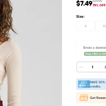
$29.95
$7.49
Precio de venta: 
Prec
75% OFF
Size:
8
1
Envío a domici
1
SAVE 30% 
crédito
Get Rewar