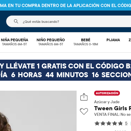
NIMA EN TU COMPRA DENTRO DE LA APLICACIÓN CON EL CÓDI
El siguiente campo de búsqueda filtra las búsquedas
NIÑA PEQUEÑA
NIÑO PEQUEÑO
BEBÉ
PIJAMA
Z
TAMAÑOS 6M-5T
TAMAÑOS 6M-5T
TAMAÑOS 0-18M
 LLÉVATE 1 GRATIS CON EL CÓDIGO B
ÍA
6
HORAS
44
MINUTOS
15
SECCIO
AUTORIZACIÓN
Azúcar y Jade
Tween Girls 
VENTA FINAL: No se 
5