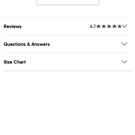
our approach to doing better
Artículo #: 3055001_3399
Reviews
4.7
Questions & Answers
Size Chart