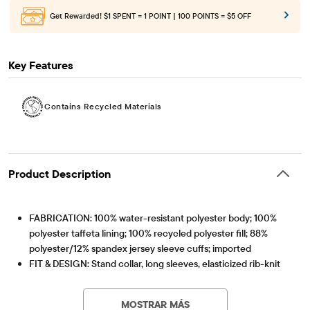
Get Rewarded!
$1 SPENT = 1 POINT | 100 POINTS = $5 OFF
Key Features
Contains Recycled Materials
Product Description
FABRICATION: 100% water-resistant polyester body; 100%
polyester taffeta lining; 100% recycled polyester fill; 88%
polyester/12% spandex jersey sleeve cuffs; imported
FIT & DESIGN: Stand collar, long sleeves, elasticized rib-knit
cuffs
Contains Recycled Materials
Lessen the impact on our planet – product contains a
CLOSURE: Front zip
minimum 15% recycled content – this logo symbolizes
MOSTRAR MÁS
FEATURES: Water & wind resistant, welt pockets