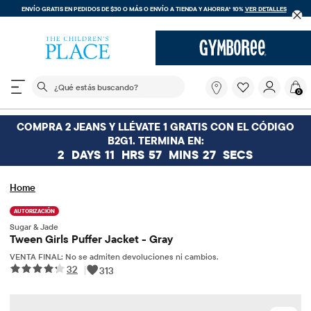
ENVÍO GRATIS EN PEDIDOS DE $30 O MÁS O
ENVÍO A TIENDA Y AHORRA* 10%
VER DETALLES
El siguiente campo de búsqueda filtra las búsquedas
¿Qué
0
estás
buscando?
COMPRA 2 JEANS Y LLÉVATE 1 GRATIS CON EL CÓDIGO
B2G1. TERMINA EN:
2
DAYS
11
HRS
57
MINS
27
SECS
Home
AUTORIZACIÓN
Sugar & Jade
Tween Girls Puffer Jacket - Gray
VENTA FINAL: No se admiten devoluciones ni cambios.
32
|
313