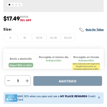
$17.49
$69.95
Precio de venta: $17.49
Precio original: $69.95
75% OFF
Size:
Guía De Tallas
8
10
12/14
16/18
20/22
Recogida el mismo día
Recogida en tienda
Envío a domicilio
Indisponible
Indisponible
Valor adicional del segmento
$tcp$%
Descuento en
compras superiores a $40.
1
AGOTADO
SAVE 30% when you open and use a
MY PLACE REWARDS
Credit
Card